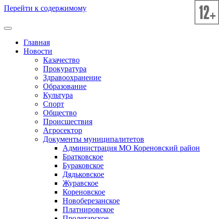
Перейти к содержимому
Главная
Новости
Казачество
Прокуратура
Здравоохранение
Образование
Культура
Спорт
Общество
Происшествия
Агросектор
Документы муниципалитетов
Администрация МО Кореновский район
Братковское
Бураковское
Дядьковское
Журавское
Кореновское
Новоберезанское
Платнировское
Пролетарское