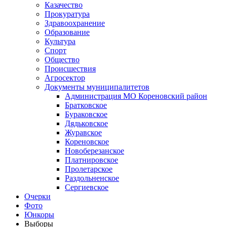
Казачество
Прокуратура
Здравоохранение
Образование
Культура
Спорт
Общество
Происшествия
Агросектор
Документы муниципалитетов
Администрация МО Кореновский район
Братковское
Бураковское
Дядьковское
Журавское
Кореновское
Новоберезанское
Платнировское
Пролетарское
Раздольненское
Сергиевское
Очерки
Фото
Юнкоры
Выборы