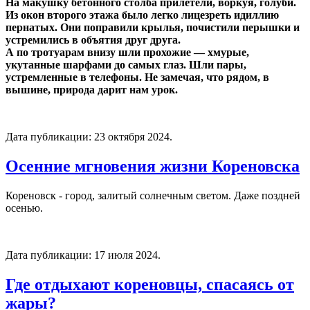
На макушку бетонного столба прилетели, воркуя, голуби.
Из окон второго этажа было легко лицезреть идиллию
пернатых. Они поправили крылья, почистили перышки и
устремились в объятия друг друга.
А по тротуарам внизу шли прохожие — хмурые,
укутанные шарфами до самых глаз. Шли пары,
устремленные в телефоны. Не замечая, что рядом, в
вышине, природа дарит нам урок.
Дата публикации:
23 октября 2024
.
Осенние мгновения жизни Кореновска
Кореновск - город, залитый солнечным светом. Даже поздней
осенью.
Дата публикации:
17 июля 2024
.
Где отдыхают кореновцы, спасаясь от
жары?