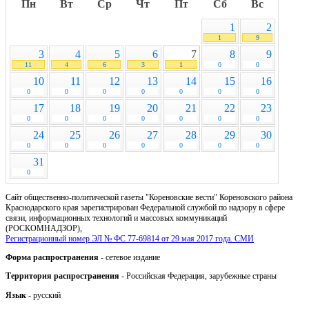
Пн
Вт
Ср
Чт
Пт
Сб
Вс
1
2
1
9
3
4
5
6
7
8
9
11
4
6
3
1
0
0
10
11
12
13
14
15
16
0
0
0
0
0
0
0
17
18
19
20
21
22
23
0
0
0
0
0
0
0
24
25
26
27
28
29
30
0
0
0
0
0
0
0
31
0
Сайт общественно-политической газеты "Кореновские вести" Кореновского района
Краснодарского края зарегистрирован Федеральной службой по надзору в сфере
связи, информационных технологий и массовых коммуникаций
(РОСКОМНАДЗОР),
Регистрационный номер ЭЛ № ФС 77-69814 от 29 мая 2017 года. СМИ
Форма распространения
- сетевое издание
Территория распространения
- Российская Федерация, зарубежные страны
Язык
- русский