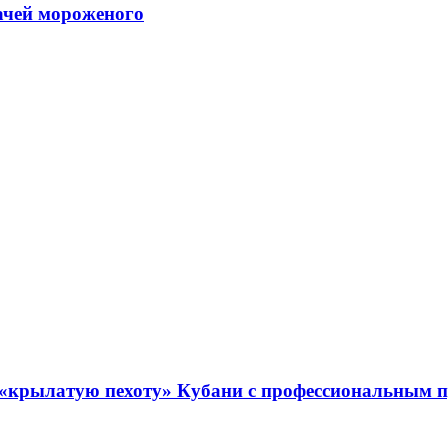
ачей мороженого
 «крылатую пехоту» Кубани с профессиональным 