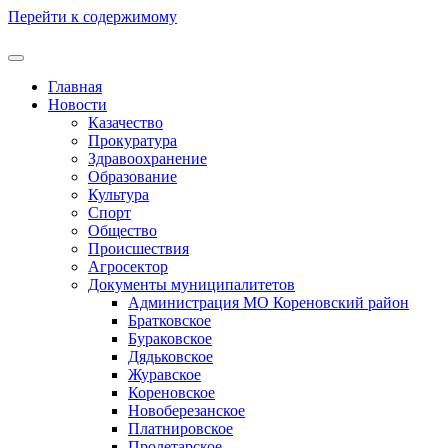
Перейти к содержимому
Главная
Новости
Казачество
Прокуратура
Здравоохранение
Образование
Культура
Спорт
Общество
Происшествия
Агросектор
Документы муниципалитетов
Администрация МО Кореновский район
Братковское
Бураковское
Дядьковское
Журавское
Кореновское
Новоберезанское
Платнировское
Пролетарское