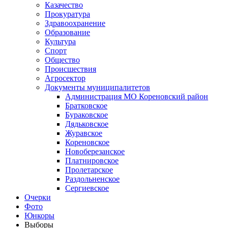
Казачество
Прокуратура
Здравоохранение
Образование
Культура
Спорт
Общество
Происшествия
Агросектор
Документы муниципалитетов
Администрация МО Кореновский район
Братковское
Бураковское
Дядьковское
Журавское
Кореновское
Новоберезанское
Платнировское
Пролетарское
Раздольненское
Сергиевское
Очерки
Фото
Юнкоры
Выборы