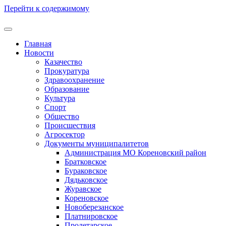
Перейти к содержимому
Главная
Новости
Казачество
Прокуратура
Здравоохранение
Образование
Культура
Спорт
Общество
Происшествия
Агросектор
Документы муниципалитетов
Администрация МО Кореновский район
Братковское
Бураковское
Дядьковское
Журавское
Кореновское
Новоберезанское
Платнировское
Пролетарское