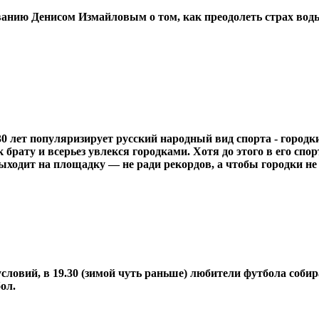
анию Денисом Измайловым о том, как преодолеть страх воды
30 лет популяризирует русский народный вид спорта - городк
брату и всерьез увлекся городками. Хотя до этого в его спо
ыходит на площадку — не ради рекордов, а чтобы городки не 
 условий, в 19.30 (зимой чуть раньше) любители футбола соб
ол.