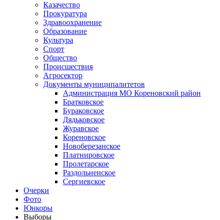
Казачество
Прокуратура
Здравоохранение
Образование
Культура
Спорт
Общество
Происшествия
Агросектор
Документы муниципалитетов
Администрация МО Кореновский район
Братковское
Бураковское
Дядьковское
Журавское
Кореновское
Новоберезанское
Платнировское
Пролетарское
Раздольненское
Сергиевское
Очерки
Фото
Юнкоры
Выборы