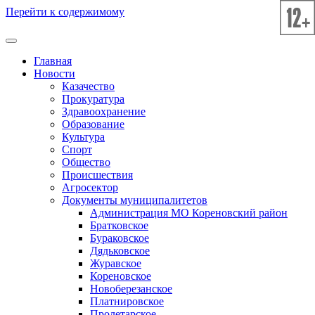
Перейти к содержимому
Главная
Новости
Казачество
Прокуратура
Здравоохранение
Образование
Культура
Спорт
Общество
Происшествия
Агросектор
Документы муниципалитетов
Администрация МО Кореновский район
Братковское
Бураковское
Дядьковское
Журавское
Кореновское
Новоберезанское
Платнировское
Пролетарское