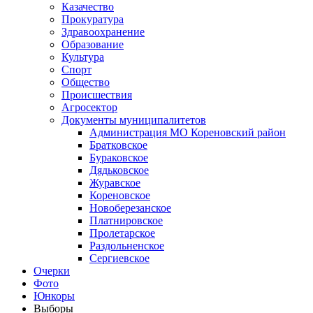
Казачество
Прокуратура
Здравоохранение
Образование
Культура
Спорт
Общество
Происшествия
Агросектор
Документы муниципалитетов
Администрация МО Кореновский район
Братковское
Бураковское
Дядьковское
Журавское
Кореновское
Новоберезанское
Платнировское
Пролетарское
Раздольненское
Сергиевское
Очерки
Фото
Юнкоры
Выборы