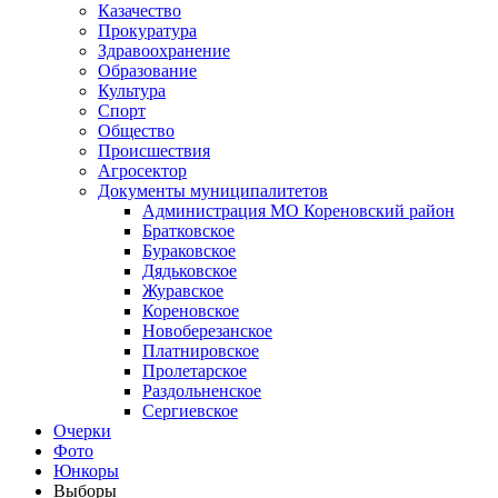
Казачество
Прокуратура
Здравоохранение
Образование
Культура
Спорт
Общество
Происшествия
Агросектор
Документы муниципалитетов
Администрация МО Кореновский район
Братковское
Бураковское
Дядьковское
Журавское
Кореновское
Новоберезанское
Платнировское
Пролетарское
Раздольненское
Сергиевское
Очерки
Фото
Юнкоры
Выборы