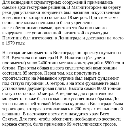
Для возведения скульптурных сооружений применялись
смелые архитектурные решения. В Магнитогорске на берегу
реки для установки монумента был насыпан искусственный
холм, высота которого составила 18 метров. При этом само
основание холма специально было укреплено
железобетонными сваями, для того чтобы оно смогло
выдержать вес установленной гигантской скульптуры.
Памятник был изготовлен в Ленинграде и доставлен на место
в 1979 году.
На создание монумента в Волгограде по проекту скульптора
Е.В. Вучетича и инженера Н.В. Никитина (без учета
постамента) ушло 2400 тонн металлоконструкций и 5500 тонн
бетона. При этом общая высота скульптурной композиции
составила 85 метров. Перед тем, как приступить к
строительству, на Мамаевом кургане был вырыт фундамент
под статую глубиной 16 метров, а на этом фундаменте была
установлена двухметровая плита. Высота самой 8000-тонной
статуи составила 52 метра. А вершина для строительства
монумента также была создана искусственным образом. До
этого наивысшей точкой Мамаева кургана в Волгограде была
территория, которая располагалась в 200 метрах от нынешней
вершины. В настоящее время там находится храм Всех
Святых. Для того, чтобы обеспечить необходимую жесткость
каркаса статуи, было применено 99 металлических тросов,