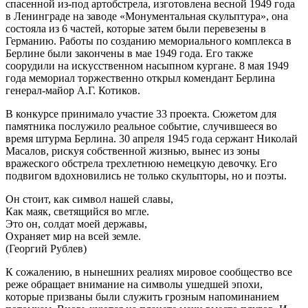
спасенной из-под артобстрела, изготовлена весной 1949 года
в Ленинграде на заводе «Монументальная скульптура», она
состояла из 6 частей, которые затем были перевезены в
Германию. Работы по созданию мемориального комплекса в
Берлине были закончены в мае 1949 года. Его также
соорудили на искусственном насыпном кургане. 8 мая 1949
года мемориал торжественно открыл комендант Берлина
генерал-майор А.Г. Котиков.
В конкурсе принимало участие 33 проекта. Сюжетом для
памятника послужило реальное событие, случившееся во
время штурма Берлина. 30 апреля 1945 года сержант Николай
Масалов, рискуя собственной жизнью, вынес из зоны
вражеского обстрела трехлетнюю немецкую девочку. Его
подвигом вдохновились не только скульпторы, но и поэты.
Он стоит, как символ нашей славы,
Как маяк, светящийся во мгле.
Это он, солдат моей державы,
Охраняет мир на всей земле.
(Георгий Рублев)
К сожалению, в нынешних реалиях мировое сообщество все
реже обращает внимание на символы ушедшей эпохи,
которые призваны были служить грозным напоминанием