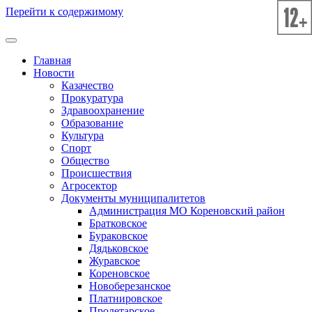
Перейти к содержимому
Главная
Новости
Казачество
Прокуратура
Здравоохранение
Образование
Культура
Спорт
Общество
Происшествия
Агросектор
Документы муниципалитетов
Администрация МО Кореновский район
Братковское
Бураковское
Дядьковское
Журавское
Кореновское
Новоберезанское
Платнировское
Пролетарское