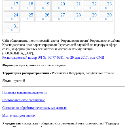
17
18
19
20
21
22
23
0
0
0
0
0
0
0
24
25
26
27
28
29
30
0
0
0
0
0
0
0
31
0
Сайт общественно-политической газеты "Кореновские вести" Кореновского района
Краснодарского края зарегистрирован Федеральной службой по надзору в сфере
связи, информационных технологий и массовых коммуникаций
(РОСКОМНАДЗОР),
Регистрационный номер ЭЛ № ФС 77-69814 от 29 мая 2017 года. СМИ
Форма распространения
- сетевое издание
Территория распространения
- Российская Федерация, зарубежные страны
Язык
- русский
Политика конфиденциальности
Пользовательское соглашение
Согласие на обработку персональных данных
Мы используем cookie
Учредитель и издатель
- общество с ограниченной ответственностью "Редакция