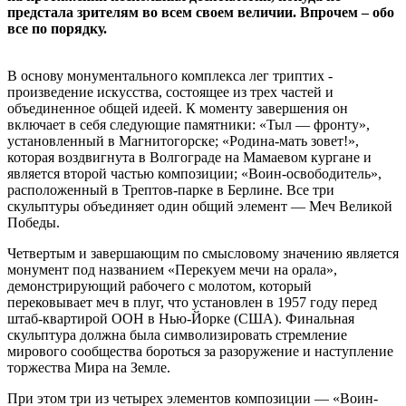
предстала зрителям во всем своем величии. Впрочем – обо
все по порядку.
В основу монументального комплекса лег триптих -
произведение искусства, состоящее из трех частей и
объединенное общей идеей. К моменту завершения он
включает в себя следующие памятники: «Тыл — фронту»,
установленный в Магнитогорске; «Родина-мать зовет!»,
которая воздвигнута в Волгограде на Мамаевом кургане и
является второй частью композиции; «Воин-освободитель»,
расположенный в Трептов-парке в Берлине. Все три
скульптуры объединяет один общий элемент — Меч Великой
Победы.
Четвертым и завершающим по смысловому значению является
монумент под названием «Перекуем мечи на орала»,
демонстрирующий рабочего с молотом, который
перековывает меч в плуг, что установлен в 1957 году перед
штаб-квартирой ООН в Нью-Йорке (США). Финальная
скульптура должна была символизировать стремление
мирового сообщества бороться за разоружение и наступление
торжества Мира на Земле.
При этом три из четырех элементов композиции — «Воин-