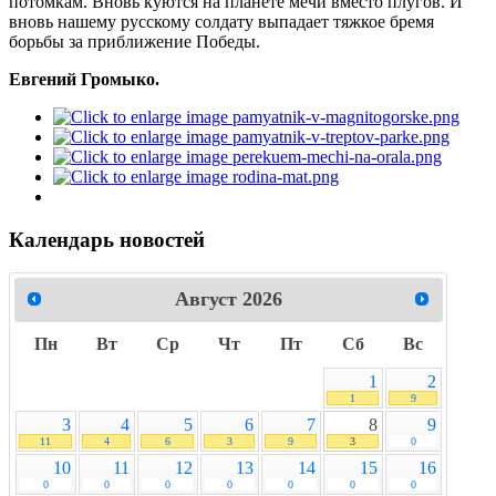
потомкам. Вновь куются на планете мечи вместо плугов. И
вновь нашему русскому солдату выпадает тяжкое бремя
борьбы за приближение Победы.
Евгений Громыко.
Календарь новостей
Август
2026
Пн
Вт
Ср
Чт
Пт
Сб
Вс
1
2
1
9
3
4
5
6
7
8
9
11
4
6
3
9
3
0
10
11
12
13
14
15
16
0
0
0
0
0
0
0