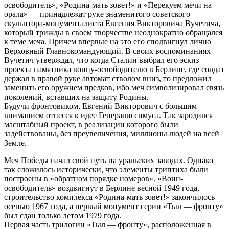
освободитель», «Родина-мать зовет!» и «Перекуем мечи на
орала» — принадлежат руке знаменитого советского
скульптора-монументалиста Евгения Викторовича Вучетича,
который трижды в своем творчестве неоднократно обращался
к теме меча. Причем впервые на это его сподвигнул лично
Верховный Главнокомандующий. В своих воспоминаниях
Вучетич утверждал, что когда Сталин выбрал его эскиз
проекта памятника воину-освободителю в Берлине, где солдат
держал в правой руке автомат стволом вниз, то предложил
заменить его оружием предков, ибо меч символизировал связь
поколений, вставших на защиту Родины.
Будучи фронтовиком, Евгений Викторович с большим
вниманием отнесся к идее Генералиссимуса. Так зародился
масштабный проект, в реализации которого были
задействованы, без преувеличения, миллионы людей на всей
Земле.
Меч Победы начал свой путь на уральских заводах. Однако
так сложилось исторически, что элементы триптиха были
построены в «обратном порядке номеров». «Воин-
освободитель» воздвигнут в Берлине весной 1949 года,
строительство комплекса «Родина-мать зовет!» закончилось
осенью 1967 года, а первый монумент серии «Тыл — фронту»
был сдан только летом 1979 года.
Первая часть трилогии «Тыл — фронту», расположенная в