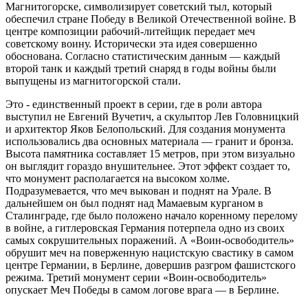
Магнитогорске, символизирует советский тыл, который
обеспечил стране Победу в Великой Отечественной войне. В
центре композиции рабочий-литейщик передает меч
советскому воину. Исторически эта идея совершенно
обоснована. Согласно статистическим данным — каждый
второй танк и каждый третий снаряд в годы войны были
выпущены из магнитогорской стали.
Это - единственный проект в серии, где в роли автора
выступил не Евгений Вучетич, а скульптор Лев Головницкий
и архитектор Яков Белопольский. Для создания монумента
использовались два основных материала — гранит и бронза.
Высота памятника составляет 15 метров, при этом визуально
он выглядит гораздо внушительнее. Этот эффект создает то,
что монумент располагается на высоком холме.
Подразумевается, что меч выкован и поднят на Урале. В
дальнейшем он был поднят над Мамаевым курганом в
Сталинграде, где было положено начало коренному перелому
в войне, а гитлеровская Германия потерпела одно из своих
самых сокрушительных поражений. А «Воин-освободитель»
обрушит меч на поверженную нацистскую свастику в самом
центре Германии, в Берлине, довершив разгром фашистского
режима. Третий монумент серии «Воин-освободитель»
опускает Меч Победы в самом логове врага — в Берлине.