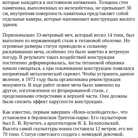
которые находятся в постоянном натяжении. Толщина стен
памятника, выполненных из железобетона, не превышает 30
см, внутренняя поверхность памятника представляет собой
отдельные камеры, которые напоминают конструкции жилого
здания.
Первоначально 33-метровый меч, который весил 14 тонн, был
выполнен из нержавеющей стали в титановой оболочке. Но
огромные размеры статуи приводили к сильному
раскачиванию меча, особенно это было заметно в ветреную
погоду. В результате таких воздействий конструкция
постепенно деформировалась, листы титановой обшивки
начали смещаться, а при покачивании конструкции появлялся
неприятный металлический скрежет. Чтобы устранить данное
явление, в 1972 году была организована реконструкция
монумента. В ходе работ лезвие меча было заменено на
другое, изготовленное из фторированной стали, с
проделанными отверстиями в верхней части. Они должны
были снизить эффект парусности конструкции.
Как известно, первым завершен «Воин-освободитель», что
установлен в берлинском Трептов-парке. Его скульптором
был Е. В. Вучетич, а архитектором Я. Б. Белопольский.
Высота самой скульптуры воина составила 12 метров, его вес
70 тонн. Статуя советского солдата с немецкой девочкой,