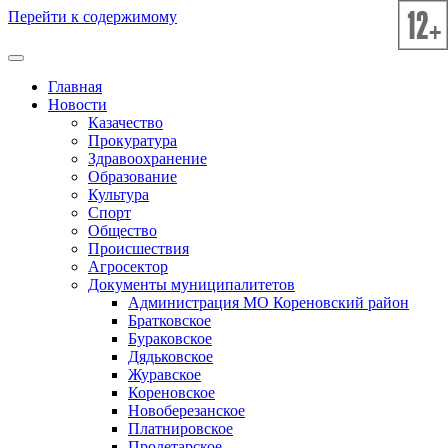
Перейти к содержимому
Главная
Новости
Казачество
Прокуратура
Здравоохранение
Образование
Культура
Спорт
Общество
Происшествия
Агросектор
Документы муниципалитетов
Администрация МО Кореновский район
Братковское
Бураковское
Дядьковское
Журавское
Кореновское
Новоберезанское
Платнировское
Пролетарское