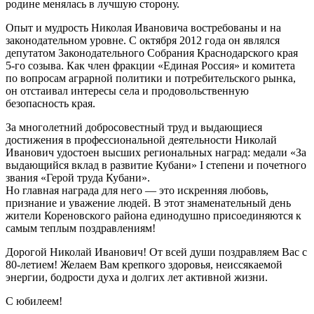
родине менялась в лучшую сторону.
Опыт и мудрость Николая Ивановича востребованы и на
законодательном уровне. С октября 2012 года он являлся
депутатом Законодательного Собрания Краснодарского края
5-го созыва. Как член фракции «Единая Россия» и комитета
по вопросам аграрной политики и потребительского рынка,
он отстаивал интересы села и продовольственную
безопасность края.
За многолетний добросовестный труд и выдающиеся
достижения в профессиональной деятельности Николай
Иванович удостоен высших региональных наград: медали «За
выдающийся вклад в развитие Кубани» I степени и почетного
звания «Герой труда Кубани».
Но главная награда для него — это искренняя любовь,
признание и уважение людей. В этот знаменательный день
жители Кореновского района единодушно присоединяются к
самым теплым поздравлениям!
Дорогой Николай Иванович! От всей души поздравляем Вас с
80-летием! Желаем Вам крепкого здоровья, неиссякаемой
энергии, бодрости духа и долгих лет активной жизни.
С юбилеем!