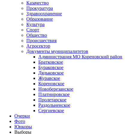
Казачество
Прокуратура
Здравоохранение
Образование
Культура
Спорт
Общество
Происшествия
Агросектор
Документы муниципалитетов
Администрация МО Кореновский район
Братковское
Бураковское
Дядьковское
Журавское
Кореновское
Новоберезанское
Платнировское
Пролетарское
Раздольненское
Сергиевское
Очерки
Фото
Юнкоры
Выборы