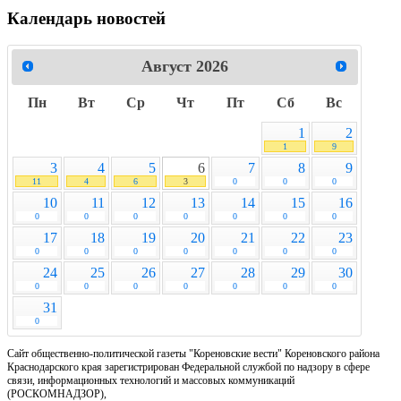
Календарь новостей
Август
2026
Пн
Вт
Ср
Чт
Пт
Сб
Вс
1
2
1
9
3
4
5
6
7
8
9
11
4
6
3
0
0
0
10
11
12
13
14
15
16
0
0
0
0
0
0
0
17
18
19
20
21
22
23
0
0
0
0
0
0
0
24
25
26
27
28
29
30
0
0
0
0
0
0
0
31
0
Сайт общественно-политической газеты "Кореновские вести" Кореновского района
Краснодарского края зарегистрирован Федеральной службой по надзору в сфере
связи, информационных технологий и массовых коммуникаций
(РОСКОМНАДЗОР),