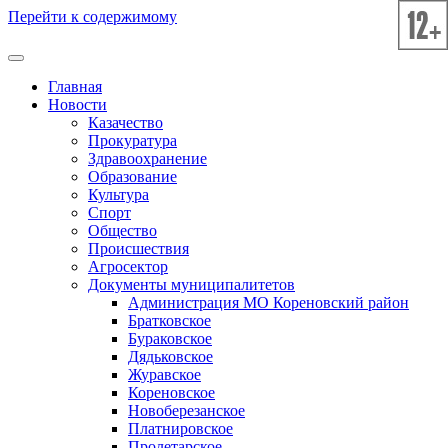
Перейти к содержимому
Главная
Новости
Казачество
Прокуратура
Здравоохранение
Образование
Культура
Спорт
Общество
Происшествия
Агросектор
Документы муниципалитетов
Администрация МО Кореновский район
Братковское
Бураковское
Дядьковское
Журавское
Кореновское
Новоберезанское
Платнировское
Пролетарское