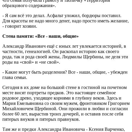
что семья получила грамоту и табличку «Территория
образцового содержания».
- Я сам всё это делал. Асфальт уложил, бордюры поставил.
Для красоты не надо много денег, надо просто иметь желание,
- говорит хозяин.
Стена памяти: «Все - наши, общие»
Александр Иванович ещё с юных лет увлекается историей, в
частности, генеалогией. Он раскопал историю как своего
рода, так и рода своей жены, Людмилы Щербины, не деля эти
роды на «свой» и «не свой».
- Какие могут быть разделения? Все - наши, общие, - убежден
глава семьи.
Сегодня в их доме на большой стене в гостиной на почетном
месте висят портреты предков. Это настоящее семейное
родовое древо, уходящее корнями в глубину веков. Здесь и
Мария Емельяновна со своим мужем, фронтовиком Григорием
Михайловичем Щербиной. Они прожили в любви и согласии
более 60 лет, вырастив троих дочерей, и оставив после себя
пятерых внуков и пятерых правнуков.
Там же и предки Александра Ивановича - Ксения Варченко,