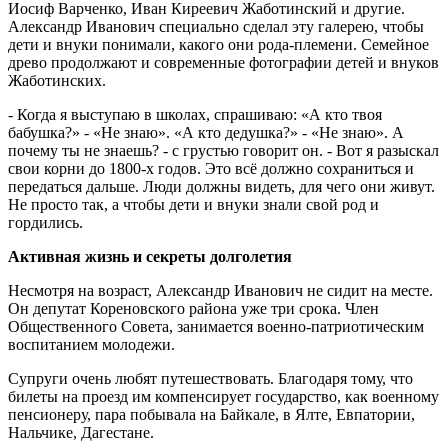
Иосиф Варченко, Иван Киреевич Жаботинский и другие.
Александр Иванович специально сделал эту галерею, чтобы
дети и внуки понимали, какого они рода-племени. Семейное
древо продолжают и современные фотографии детей и внуков
Жаботинских.
- Когда я выступаю в школах, спрашиваю: «А кто твоя
бабушка?» - «Не знаю». «А кто дедушка?» - «Не знаю». А
почему ты не знаешь? - с грустью говорит он. - Вот я разыскал
свои корни до 1800-х годов. Это всё должно сохраниться и
передаться дальше. Люди должны видеть, для чего они живут.
Не просто так, а чтобы дети и внуки знали свой род и
гордились.
Активная жизнь и секреты долголетия
Несмотря на возраст, Александр Иванович не сидит на месте.
Он депутат Кореновского района уже три срока. Член
Общественного Совета, занимается военно-патриотическим
воспитанием молодежи.
Супруги очень любят путешествовать. Благодаря тому, что
билеты на проезд им компенсирует государство, как военному
пенсионеру, пара побывала на Байкале, в Ялте, Евпатории,
Нальчике, Дагестане.