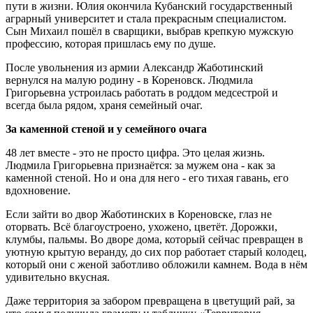
пути в жизни. Юлия окончила Кубанский государственный
аграрный университет и стала прекрасным специалистом.
Сын Михаил пошёл в сварщики, выбрав крепкую мужскую
профессию, которая пришлась ему по душе.
После увольнения из армии Александр Жаботинский
вернулся на малую родину - в Кореновск. Людмила
Григорьевна устроилась работать в роддом медсестрой и
всегда была рядом, храня семейный очаг.
За каменной стеной и у семейного очага
48 лет вместе - это не просто цифра. Это целая жизнь.
Людмила Григорьевна признаётся: за мужем она - как за
каменной стеной. Но и она для него - его тихая гавань, его
вдохновение.
Если зайти во двор Жаботинских в Кореновске, глаз не
оторвать. Всё благоустроено, ухожено, цветёт. Дорожки,
клумбы, пальмы. Во дворе дома, который сейчас превращен в
уютную крытую веранду, до сих пор работает старый колодец,
который они с женой заботливо обложили камнем. Вода в нём
удивительно вкусная.
Даже территория за забором превращена в цветущий рай, за