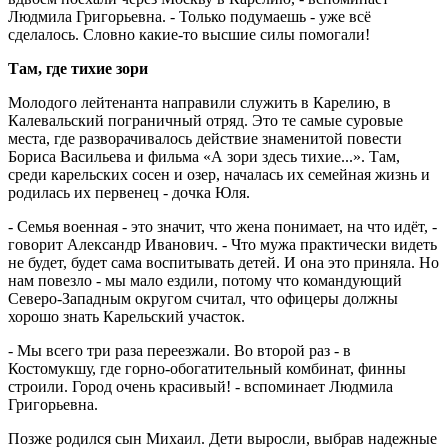
Людмила Григорьевна. - Только подумаешь - уже всё
сделалось. Словно какие-то высшие силы помогали!
Там, где тихие зори
Молодого лейтенанта направили служить в Карелию, в
Калевальский пограничный отряд. Это те самые суровые
места, где разворачивалось действие знаменитой повести
Бориса Васильева и фильма «А зори здесь тихие...». Там,
среди карельских сосен и озер, началась их семейная жизнь и
родилась их первенец - дочка Юля.
- Семья военная - это значит, что жена понимает, на что идёт, -
говорит Александр Иванович. - Что мужа практически видеть
не будет, будет сама воспитывать детей. И она это приняла. Но
нам повезло - мы мало ездили, потому что командующий
Северо-Западным округом считал, что офицеры должны
хорошо знать Карельский участок.
- Мы всего три раза переезжали. Во второй раз - в
Костомукшу, где горно-обогатительный комбинат, финны
строили. Город очень красивый! - вспоминает Людмила
Григорьевна.
Позже родился сын Михаил. Дети выросли, выбрав надежные