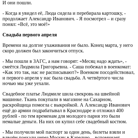
И они пошли.
- Когда я увидел её, Люда сидела и перебирала картошку, -
продолжает Александр Иванович. - Я посмотрел – и сразу
понял: «Всё, это моё!»
Свадьба первого апреля
Времени на долгие ухаживания не было. Конец марта, у него
скоро должен был закончиться отпуск.
- Мы пошли в ЗАГС, а нам говорят: «Месяц надо ждать», -
смеётся Людмила Григорьевна. - Саша побежал в военкомат:
«Как это так, нас не расписывают?» Военком посодействовал,
и первого апреля у нас была свадьба. А четвёртого числа
ночью мы уже уехали.
Свадебное платье Людмиле шила свекровь на швейной
машинке. Ткань покупали в магазине на Сахарном,
раскройщица помогла с выкройкой. А Александр Иванович
ещё до армии подрабатывал в Краснодаре и отложил 400
рублей - по тем временам для молодого парня это были
немалые деньги. На них он купил себе свадебный костюм.
- Мы получили мой паспорт за один день, билеты взяли и
вдвоём поехали через Москву в Карелию, - вспоминает