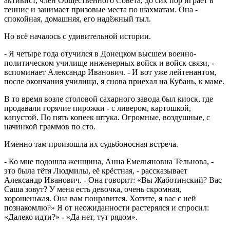
активист, член Общественного Совета, до сих пор играет в
теннис и занимает призовые места по шахматам. Она -
спокойная, домашняя, его надёжный тыл.
Но всё началось с удивительной истории.
- Я четыре года отучился в Донецком высшем военно-
политическом училище инженерных войск и войск связи, -
вспоминает Александр Иванович. - И вот уже лейтенантом,
после окончания училища, я снова приехал на Кубань, к маме.
В то время возле столовой сахарного завода был киоск, где
продавали горячие пирожки - с ливером, картошкой,
капустой. По пять копеек штука. Огромные, воздушные, с
начинкой граммов по сто.
Именно там произошла их судьбоносная встреча.
- Ко мне подошла женщина, Анна Емельяновна Тельнова, -
это была тётя Людмилы, её крёстная, - рассказывает
Александр Иванович. - Она говорит: «Вы Жаботинский? Вас
Саша зовут? У меня есть девочка, очень скромная,
хорошенькая. Она вам понравится. Хотите, я вас с ней
познакомлю?» Я от неожиданности растерялся и спросил:
«Далеко идти?» - «Да нет, тут рядом».