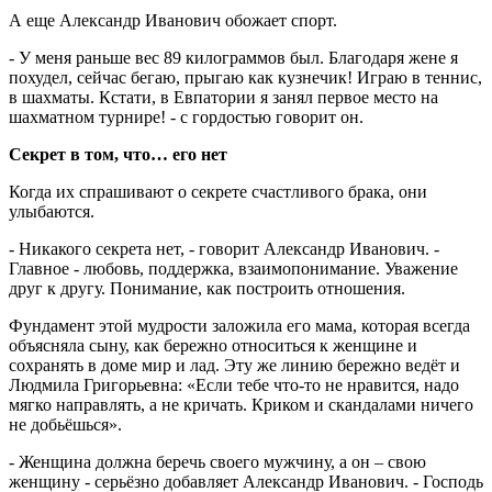
А еще Александр Иванович обожает спорт.
- У меня раньше вес 89 килограммов был. Благодаря жене я
похудел, сейчас бегаю, прыгаю как кузнечик! Играю в теннис,
в шахматы. Кстати, в Евпатории я занял первое место на
шахматном турнире! - с гордостью говорит он.
Секрет в том, что… его нет
Когда их спрашивают о секрете счастливого брака, они
улыбаются.
- Никакого секрета нет, - говорит Александр Иванович. -
Главное - любовь, поддержка, взаимопонимание. Уважение
друг к другу. Понимание, как построить отношения.
Фундамент этой мудрости заложила его мама, которая всегда
объясняла сыну, как бережно относиться к женщине и
сохранять в доме мир и лад. Эту же линию бережно ведёт и
Людмила Григорьевна: «Если тебе что-то не нравится, надо
мягко направлять, а не кричать. Криком и скандалами ничего
не добьёшься».
- Женщина должна беречь своего мужчину, а он – свою
женщину - серьёзно добавляет Александр Иванович. - Господь