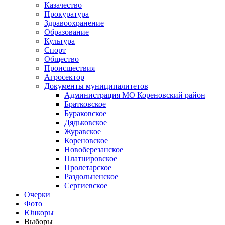
Казачество
Прокуратура
Здравоохранение
Образование
Культура
Спорт
Общество
Происшествия
Агросектор
Документы муниципалитетов
Администрация МО Кореновский район
Братковское
Бураковское
Дядьковское
Журавское
Кореновское
Новоберезанское
Платнировское
Пролетарское
Раздольненское
Сергиевское
Очерки
Фото
Юнкоры
Выборы