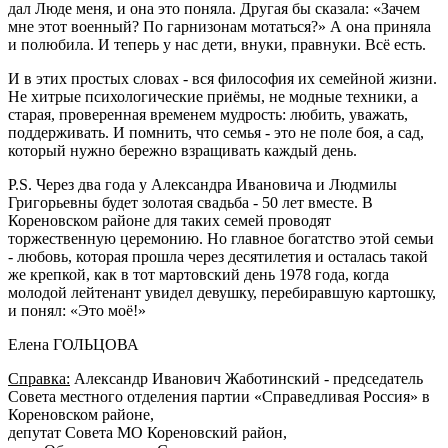
дал Люде меня, и она это поняла. Другая бы сказала: «Зачем
мне этот военный? По гарнизонам мотаться?» А она приняла
и полюбила. И теперь у нас дети, внуки, правнуки. Всё есть.
И в этих простых словах - вся философия их семейной жизни.
Не хитрые психологические приёмы, не модные техники, а
старая, проверенная временем мудрость: любить, уважать,
поддерживать. И помнить, что семья - это не поле боя, а сад,
который нужно бережно взращивать каждый день.
P.S. Через два года у Александра Ивановича и Людмилы
Григорьевны будет золотая свадьба - 50 лет вместе. В
Кореновском районе для таких семей проводят
торжественную церемонию. Но главное богатство этой семьи
- любовь, которая прошла через десятилетия и осталась такой
же крепкой, как в тот мартовский день 1978 года, когда
молодой лейтенант увидел девушку, перебиравшую картошку,
и понял: «Это моё!»
Елена ГОЛЬЦОВА
Справка:
Александр Иванович Жаботинский - председатель
Совета местного отделения партии «Справедливая Россия» в
Кореновском районе,
депутат Совета МО Кореновский район,