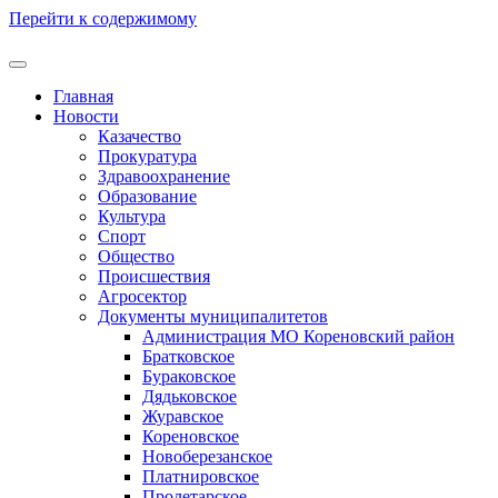
Перейти к содержимому
Главная
Новости
Казачество
Прокуратура
Здравоохранение
Образование
Культура
Спорт
Общество
Происшествия
Агросектор
Документы муниципалитетов
Администрация МО Кореновский район
Братковское
Бураковское
Дядьковское
Журавское
Кореновское
Новоберезанское
Платнировское
Пролетарское