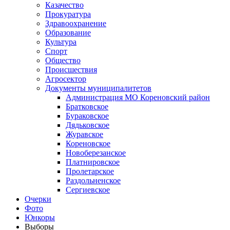
Казачество
Прокуратура
Здравоохранение
Образование
Культура
Спорт
Общество
Происшествия
Агросектор
Документы муниципалитетов
Администрация МО Кореновский район
Братковское
Бураковское
Дядьковское
Журавское
Кореновское
Новоберезанское
Платнировское
Пролетарское
Раздольненское
Сергиевское
Очерки
Фото
Юнкоры
Выборы