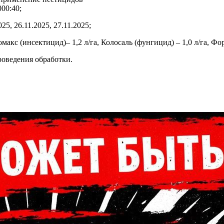
000:40;
25, 26.11.2025, 27.11.2025;
кс (инсектицид)– 1,2 л/га, Колосаль (фунгицид) – 1,0 л/га, Форв
роведения обработки.