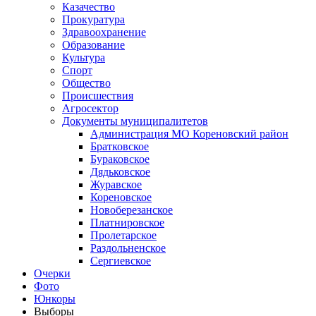
Казачество
Прокуратура
Здравоохранение
Образование
Культура
Спорт
Общество
Происшествия
Агросектор
Документы муниципалитетов
Администрация МО Кореновский район
Братковское
Бураковское
Дядьковское
Журавское
Кореновское
Новоберезанское
Платнировское
Пролетарское
Раздольненское
Сергиевское
Очерки
Фото
Юнкоры
Выборы