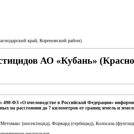
аснодарский край, Кореновский район)
стицидов АО «Кубань» (Красно
020 № 490-ФЗ «О пчеловодстве в Российской Федерации» инфо
ных на расстоянии до 7 километров от границ земель и земе
етомакс (инсектицид), Форвард (гербицид), Колосаль (фунгици
о применение пестицидов