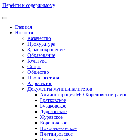
Перейти к содержимому
Главная
Новости
Казачество
Прокуратура
Здравоохранение
Образование
Культура
Спорт
Общество
Происшествия
Агросектор
Документы муниципалитетов
Администрация МО Кореновский район
Братковское
Бураковское
Дядьковское
Журавское
Кореновское
Новоберезанское
Платнировское
Пролетарское