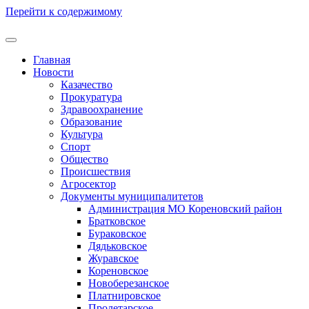
Перейти к содержимому
Главная
Новости
Казачество
Прокуратура
Здравоохранение
Образование
Культура
Спорт
Общество
Происшествия
Агросектор
Документы муниципалитетов
Администрация МО Кореновский район
Братковское
Бураковское
Дядьковское
Журавское
Кореновское
Новоберезанское
Платнировское
Пролетарское