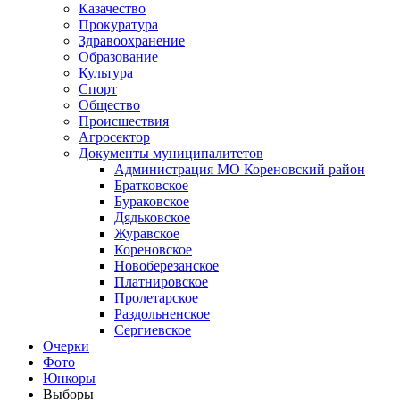
Казачество
Прокуратура
Здравоохранение
Образование
Культура
Спорт
Общество
Происшествия
Агросектор
Документы муниципалитетов
Администрация МО Кореновский район
Братковское
Бураковское
Дядьковское
Журавское
Кореновское
Новоберезанское
Платнировское
Пролетарское
Раздольненское
Сергиевское
Очерки
Фото
Юнкоры
Выборы