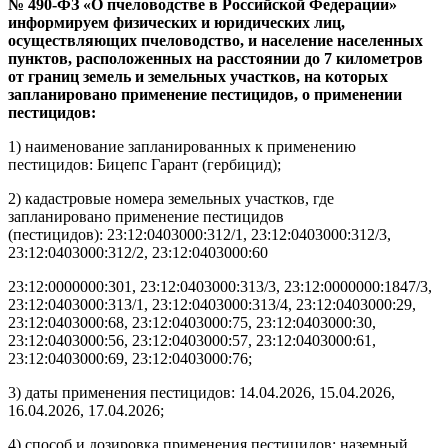
№ 490-ФЗ «О пчеловодстве в Российской Федерации»
информируем физических и юридических лиц,
осуществляющих пчеловодство, и население населенных
пунктов, расположенных на расстоянии до 7 километров
от границ земель и земельных участков, на которых
запланировано применение пестицидов, о применении
пестицидов:
1) наименование запланированных к применению
пестицидов: Бицепс Гарант (гербицид);
2) кадастровые номера земельных участков, где
запланировано применение пестицидов
(пестицидов): 23:12:0403000:312/1, 23:12:0403000:312/3,
23:12:0403000:312/2, 23:12:0403000:60
23:12:0000000:301, 23:12:0403000:313/3, 23:12:0000000:1847/3,
23:12:0403000:313/1, 23:12:0403000:313/4, 23:12:0403000:29,
23:12:0403000:68, 23:12:0403000:75, 23:12:0403000:30,
23:12:0403000:56, 23:12:0403000:57, 23:12:0403000:61,
23:12:0403000:69, 23:12:0403000:76;
3) даты применения пестицидов: 14.04.2026, 15.04.2026,
16.04.2026, 17.04.2026;
4) способ и дозировка применения пестицидов: наземный,