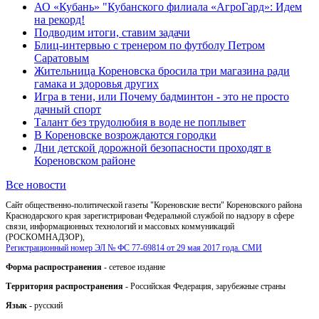
АО «Кубань» "Кубанского филиала «АгроГард»: Идем
на рекорд!
Подводим итоги, ставим задачи
Блиц-интервью с тренером по футболу Петром
Саратовым
Жительница Кореновска бросила три магазина ради
гамака и здоровья других
Игра в тени, или Почему бадминтон - это не просто
дачный спорт
Талант без трудолюбия в воде не поплывет
В Кореновске возрождаются городки
Дни детской дорожной безопасности проходят в
Кореновском районе
Все новости
Сайт общественно-политической газеты "Кореновские вести" Кореновского района
Краснодарского края зарегистрирован Федеральной службой по надзору в сфере
связи, информационных технологий и массовых коммуникаций
(РОСКОМНАДЗОР),
Регистрационный номер ЭЛ № ФС 77-69814 от 29 мая 2017 года. СМИ
Форма распространения
- сетевое издание
Территория распространения
- Российская Федерация, зарубежные страны
Язык
- русский