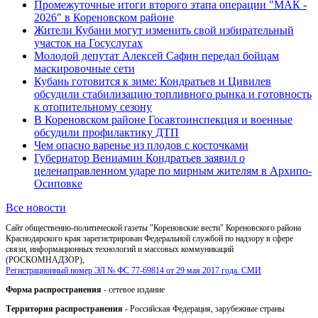
Промежуточные итоги второго этапа операции "МАК -
2026" в Кореновском районе
Жители Кубани могут изменить свой избирательный
участок на Госуслугах
Молодой депутат Алексей Сафин передал бойцам
маскировочные сети
Кубань готовится к зиме: Кондратьев и Цивилев
обсудили стабилизацию топливного рынка и готовность
к отопительному сезону
В Кореновском районе Госавтоинспекция и военные
обсудили профилактику ДТП
Чем опасно варенье из плодов с косточками
Губернатор Вениамин Кондратьев заявил о
целенаправленном ударе по мирным жителям в Архипо-
Осиповке
Все новости
Сайт общественно-политической газеты "Кореновские вести" Кореновского района
Краснодарского края зарегистрирован Федеральной службой по надзору в сфере
связи, информационных технологий и массовых коммуникаций
(РОСКОМНАДЗОР),
Регистрационный номер ЭЛ № ФС 77-69814 от 29 мая 2017 года. СМИ
Форма распространения
- сетевое издание
Территория распространения
- Российская Федерация, зарубежные страны