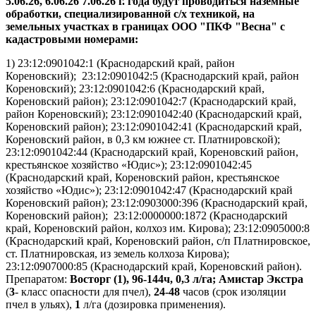
5.06.26, 6.06.26 7.06.26 г. года будут проводиться наземные
обработки, специализированной с/х техникой, на
земельных участках в границах ООО "ПКФ "Весна" с
кадастровыми номерами:
1) 23:12:0901042:1 (Краснодарский край, район
Кореновский); 23:12:0901042:5 (Краснодарский край, район
Кореновский); 23:12:0901042:6 (Краснодарский край,
Кореновский район); 23:12:0901042:7 (Краснодарский край,
район Кореновский); 23:12:0901042:40 (Краснодарский край,
Кореновский район); 23:12:0901042:41 (Краснодарский край,
Кореновский район, в 0,3 км южнее ст. Платнировской);
23:12:0901042:44 (Краснодарский край, Кореновский район,
крестьянское хозяйство «Юдис»); 23:12:0901042:45
(Краснодарский край, Кореновский район, крестьянское
хозяйство «Юдис»); 23:12:0901042:47 (Краснодарский край
Кореновский район); 23:12:0903000:396 (Краснодарский край,
Кореновский район); 23:12:0000000:1872 (Краснодарский
край, Кореновский район, колхоз им. Кирова); 23:12:0905000:8
(Краснодарский край, Кореновский район, с/п Платнировское,
ст. Платнировская, из земель колхоза Кирова);
23:12:0907000:85 (Краснодарский край, Кореновский район).
Препаратом:
Восторг (1), 96-144ч, 0,3 л/га;
Амистар Экстра
(
3
- класс опасности для пчел),
24-48
часов (срок изоляции
пчел в ульях),
1
л/га (дозировка применения).