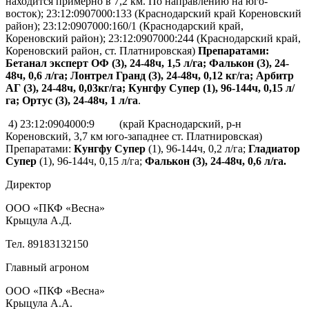
находится примерно в 7,2 км. По направлению на юго-
восток); 23:12:0907000:133 (Краснодарский край Кореновский
район); 23:12:0907000:160/1 (Краснодарский край,
Кореновский район); 23:12:0907000:244 (Краснодарский край,
Кореновский район, ст. Платнировская)
Препаратами:
Бетанал эксперт ОФ (3), 24-48ч, 1,5 л/га; Фалькон (3), 24-
48ч, 0,6 л/га; Лонтрел Гранд (3), 24-48ч, 0,12 кг/га; Арбитр
АГ (3), 24-48ч, 0,03кг/га; Кунгфу Супер (1), 96-144ч, 0,15 л/
га; Ортус (3), 24-48ч, 1 л/га
.
4) 23:12:0904000:9 (край Краснодарский, р-н
Кореновский, 3,7 км юго-западнее ст. Платнировская)
Препаратами:
Кунгфу Супер
(1), 96-144ч, 0,2 л/га;
Гладиатор
Супер
(1), 96-144ч, 0,15 л/га;
Фалькон (3), 24-48ч, 0,6 л/га.
Директор
ООО «ПКФ «Весна»
Крыцула А.Д.
Тел. 89183132150
Главный агроном
ООО «ПКФ «Весна»
Крыцула А.А.