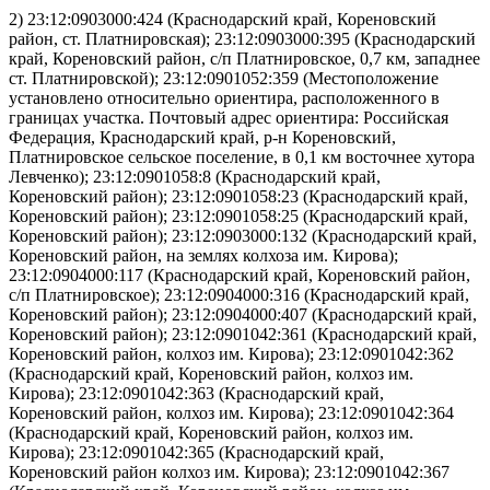
2) 23:12:0903000:424 (Краснодарский край, Кореновский
район, ст. Платнировская); 23:12:0903000:395 (Краснодарский
край, Кореновский район, с/п Платнировское, 0,7 км, западнее
ст. Платнировской); 23:12:0901052:359 (Местоположение
установлено относительно ориентира, расположенного в
границах участка. Почтовый адрес ориентира: Российская
Федерация, Краснодарский край, р-н Кореновский,
Платнировское сельское поселение, в 0,1 км восточнее хутора
Левченко); 23:12:0901058:8 (Краснодарский край,
Кореновский район); 23:12:0901058:23 (Краснодарский край,
Кореновский район); 23:12:0901058:25 (Краснодарский край,
Кореновский район); 23:12:0903000:132 (Краснодарский край,
Кореновский район, на землях колхоза им. Кирова);
23:12:0904000:117 (Краснодарский край, Кореновский район,
с/п Платнировское); 23:12:0904000:316 (Краснодарский край,
Кореновский район); 23:12:0904000:407 (Краснодарский край,
Кореновский район); 23:12:0901042:361 (Краснодарский край,
Кореновский район, колхоз им. Кирова); 23:12:0901042:362
(Краснодарский край, Кореновский район, колхоз им.
Кирова); 23:12:0901042:363 (Краснодарский край,
Кореновский район, колхоз им. Кирова); 23:12:0901042:364
(Краснодарский край, Кореновский район, колхоз им.
Кирова); 23:12:0901042:365 (Краснодарский край,
Кореновский район колхоз им. Кирова); 23:12:0901042:367