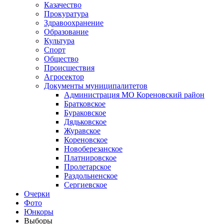
Казачество
Прокуратура
Здравоохранение
Образование
Культура
Спорт
Общество
Происшествия
Агросектор
Документы муниципалитетов
Администрация МО Кореновский район
Братковское
Бураковское
Дядьковское
Журавское
Кореновское
Новоберезанское
Платнировское
Пролетарское
Раздольненское
Сергиевское
Очерки
Фото
Юнкоры
Выборы