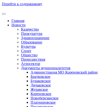
Перейти к содержимому
Главная
Новости
Казачество
Прокуратура
Здравоохранение
Образование
Культура
Спорт
Общество
Происшествия
Агросектор
Документы муниципалитетов
Администрация МО Кореновский район
Братковское
Бураковское
Дядьковское
Журавское
Кореновское
Новоберезанское
Платнировское
Пролетарское