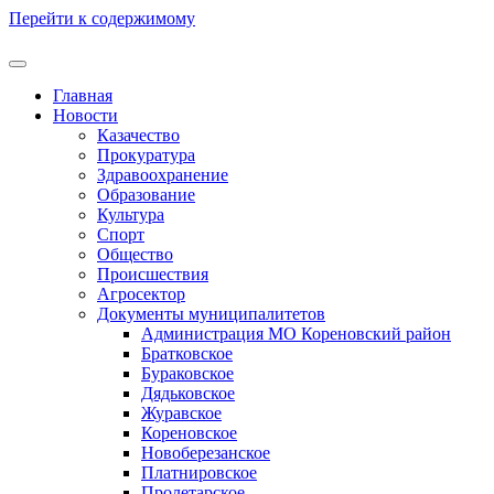
Перейти к содержимому
Главная
Новости
Казачество
Прокуратура
Здравоохранение
Образование
Культура
Спорт
Общество
Происшествия
Агросектор
Документы муниципалитетов
Администрация МО Кореновский район
Братковское
Бураковское
Дядьковское
Журавское
Кореновское
Новоберезанское
Платнировское
Пролетарское