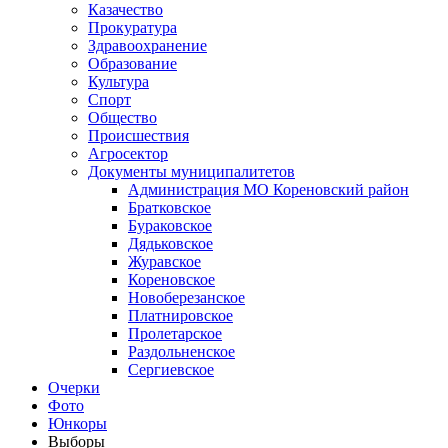
Казачество
Прокуратура
Здравоохранение
Образование
Культура
Спорт
Общество
Происшествия
Агросектор
Документы муниципалитетов
Администрация МО Кореновский район
Братковское
Бураковское
Дядьковское
Журавское
Кореновское
Новоберезанское
Платнировское
Пролетарское
Раздольненское
Сергиевское
Очерки
Фото
Юнкоры
Выборы