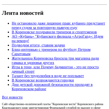
Лента новостей
Не остановило даже лишение прав: кубанец предстанет
перед судом за повторную пьяную езду
В Кореновске поздравили тренеров и спортсменов
АО «Кубань» "Кубанского филиала «АгроГард»: Идем
на рекорд!
Подводим итоги, ставим задачи
Блиц-интервью с тренером по футболу Петром
Саратовым
Жительница Кореновска бросила три магазина ради
гамака и здоровья других
Игра в тени, или Почему бадминтон - это не просто
дачный спорт
Талант без трудолюбия в воде не поплывет
В Кореновске возрождаются городки
Дни детской дорожной безопасности проходят в
Кореновском районе
Все новости
Сайт общественно-политической газеты "Кореновские вести" Кореновского района
Краснодарского края зарегистрирован Федеральной службой по надзору в сфере