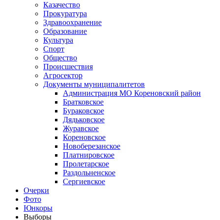
Казачество
Прокуратура
Здравоохранение
Образование
Культура
Спорт
Общество
Происшествия
Агросектор
Документы муниципалитетов
Администрация МО Кореновский район
Братковское
Бураковское
Дядьковское
Журавское
Кореновское
Новоберезанское
Платнировское
Пролетарское
Раздольненское
Сергиевское
Очерки
Фото
Юнкоры
Выборы