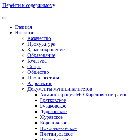
Перейти к содержимому
Главная
Новости
Казачество
Прокуратура
Здравоохранение
Образование
Культура
Спорт
Общество
Происшествия
Агросектор
Документы муниципалитетов
Администрация МО Кореновский район
Братковское
Бураковское
Дядьковское
Журавское
Кореновское
Новоберезанское
Платнировское
Пролетарское