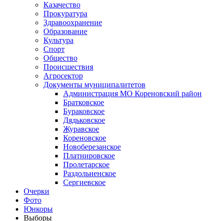
Казачество
Прокуратура
Здравоохранение
Образование
Культура
Спорт
Общество
Происшествия
Агросектор
Документы муниципалитетов
Администрация МО Кореновский район
Братковское
Бураковское
Дядьковское
Журавское
Кореновское
Новоберезанское
Платнировское
Пролетарское
Раздольненское
Сергиевское
Очерки
Фото
Юнкоры
Выборы