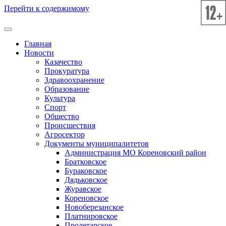
Перейти к содержимому
Главная
Новости
Казачество
Прокуратура
Здравоохранение
Образование
Культура
Спорт
Общество
Происшествия
Агросектор
Документы муниципалитетов
Администрация МО Кореновский район
Братковское
Бураковское
Дядьковское
Журавское
Кореновское
Новоберезанское
Платнировское
Пролетарское