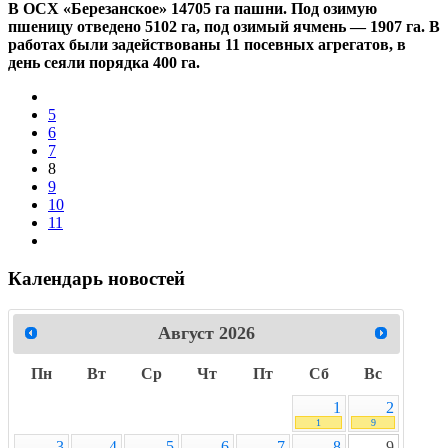
В ОСХ «Березанское» 14705 га пашни. Под озимую
пшеницу отведено 5102 га, под озимый ячмень — 1907 га. В
работах были задействованы 11 посевных агрегатов, в
день сеяли порядка 400 га.
5
6
7
8
9
10
11
Календарь новостей
Август
2026
Пн
Вт
Ср
Чт
Пт
Сб
Вс
1
2
1
9
3
4
5
6
7
8
9