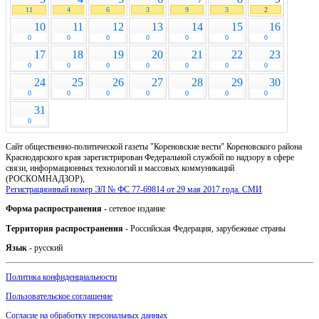
11
4
6
3
9
3
2
10
11
12
13
14
15
16
0
0
0
0
0
0
0
17
18
19
20
21
22
23
0
0
0
0
0
0
0
24
25
26
27
28
29
30
0
0
0
0
0
0
0
31
0
Сайт общественно-политической газеты "Кореновские вести" Кореновского района
Краснодарского края зарегистрирован Федеральной службой по надзору в сфере
связи, информационных технологий и массовых коммуникаций
(РОСКОМНАДЗОР),
Регистрационный номер ЭЛ № ФС 77-69814 от 29 мая 2017 года. СМИ
Форма распространения
- сетевое издание
Территория распространения
- Российская Федерация, зарубежные страны
Язык
- русский
Политика конфиденциальности
Пользовательское соглашение
Согласие на обработку персональных данных