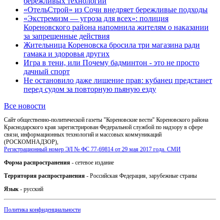
бережливых технологий
«ОтельСтрой» из Сочи внедряет бережливые подходы
«Экстремизм — угроза для всех»: полиция
Кореновского района напомнила жителям о наказании
за запрещенные действия
Жительница Кореновска бросила три магазина ради
гамака и здоровья других
Игра в тени, или Почему бадминтон - это не просто
дачный спорт
Не остановило даже лишение прав: кубанец предстанет
перед судом за повторную пьяную езду
Все новости
Сайт общественно-политической газеты "Кореновские вести" Кореновского района
Краснодарского края зарегистрирован Федеральной службой по надзору в сфере
связи, информационных технологий и массовых коммуникаций
(РОСКОМНАДЗОР),
Регистрационный номер ЭЛ № ФС 77-69814 от 29 мая 2017 года. СМИ
Форма распространения
- сетевое издание
Территория распространения
- Российская Федерация, зарубежные страны
Язык
- русский
Политика конфиденциальности