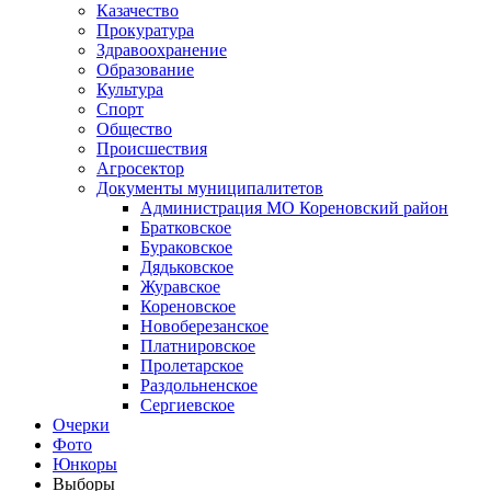
Казачество
Прокуратура
Здравоохранение
Образование
Культура
Спорт
Общество
Происшествия
Агросектор
Документы муниципалитетов
Администрация МО Кореновский район
Братковское
Бураковское
Дядьковское
Журавское
Кореновское
Новоберезанское
Платнировское
Пролетарское
Раздольненское
Сергиевское
Очерки
Фото
Юнкоры
Выборы