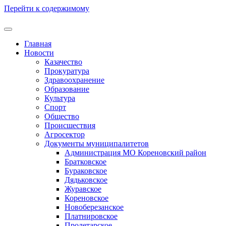
Перейти к содержимому
Главная
Новости
Казачество
Прокуратура
Здравоохранение
Образование
Культура
Спорт
Общество
Происшествия
Агросектор
Документы муниципалитетов
Администрация МО Кореновский район
Братковское
Бураковское
Дядьковское
Журавское
Кореновское
Новоберезанское
Платнировское
Пролетарское