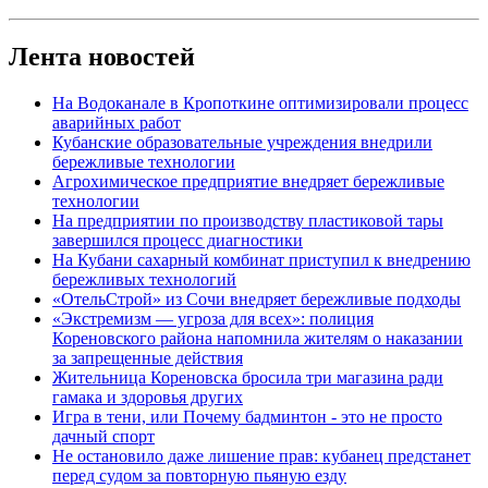
Лента новостей
На Водоканале в Кропоткине оптимизировали процесс
аварийных работ
Кубанские образовательные учреждения внедрили
бережливые технологии
Агрохимическое предприятие внедряет бережливые
технологии
На предприятии по производству пластиковой тары
завершился процесс диагностики
На Кубани сахарный комбинат приступил к внедрению
бережливых технологий
«ОтельСтрой» из Сочи внедряет бережливые подходы
«Экстремизм — угроза для всех»: полиция
Кореновского района напомнила жителям о наказании
за запрещенные действия
Жительница Кореновска бросила три магазина ради
гамака и здоровья других
Игра в тени, или Почему бадминтон - это не просто
дачный спорт
Не остановило даже лишение прав: кубанец предстанет
перед судом за повторную пьяную езду