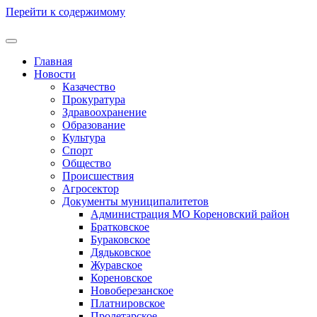
Перейти к содержимому
Главная
Новости
Казачество
Прокуратура
Здравоохранение
Образование
Культура
Спорт
Общество
Происшествия
Агросектор
Документы муниципалитетов
Администрация МО Кореновский район
Братковское
Бураковское
Дядьковское
Журавское
Кореновское
Новоберезанское
Платнировское
Пролетарское