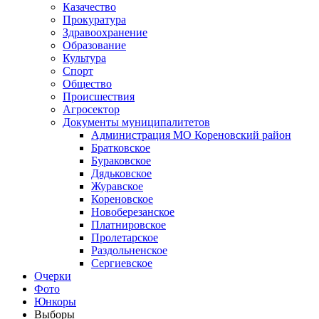
Казачество
Прокуратура
Здравоохранение
Образование
Культура
Спорт
Общество
Происшествия
Агросектор
Документы муниципалитетов
Администрация МО Кореновский район
Братковское
Бураковское
Дядьковское
Журавское
Кореновское
Новоберезанское
Платнировское
Пролетарское
Раздольненское
Сергиевское
Очерки
Фото
Юнкоры
Выборы