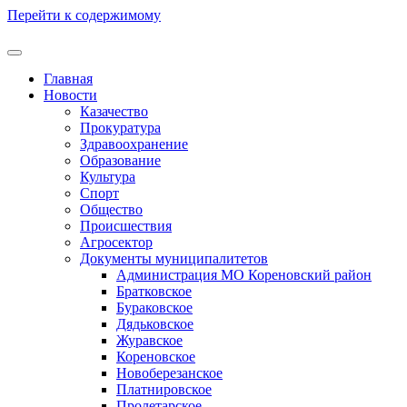
Перейти к содержимому
Главная
Новости
Казачество
Прокуратура
Здравоохранение
Образование
Культура
Спорт
Общество
Происшествия
Агросектор
Документы муниципалитетов
Администрация МО Кореновский район
Братковское
Бураковское
Дядьковское
Журавское
Кореновское
Новоберезанское
Платнировское
Пролетарское