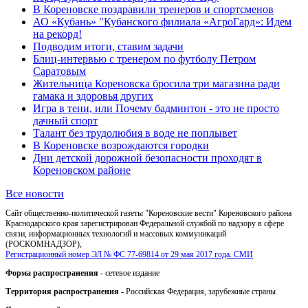
В Кореновске поздравили тренеров и спортсменов
АО «Кубань» "Кубанского филиала «АгроГард»: Идем
на рекорд!
Подводим итоги, ставим задачи
Блиц-интервью с тренером по футболу Петром
Саратовым
Жительница Кореновска бросила три магазина ради
гамака и здоровья других
Игра в тени, или Почему бадминтон - это не просто
дачный спорт
Талант без трудолюбия в воде не поплывет
В Кореновске возрождаются городки
Дни детской дорожной безопасности проходят в
Кореновском районе
Все новости
Сайт общественно-политической газеты "Кореновские вести" Кореновского района
Краснодарского края зарегистрирован Федеральной службой по надзору в сфере
связи, информационных технологий и массовых коммуникаций
(РОСКОМНАДЗОР),
Регистрационный номер ЭЛ № ФС 77-69814 от 29 мая 2017 года. СМИ
Форма распространения
- сетевое издание
Территория распространения
- Российская Федерация, зарубежные страны