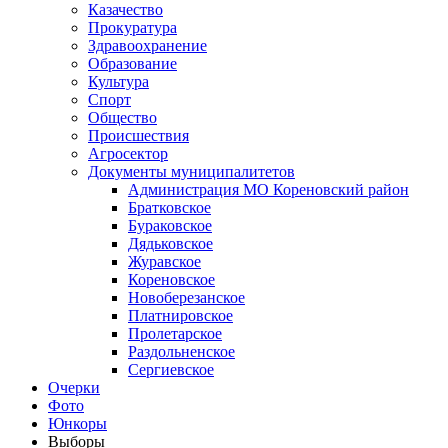
Казачество
Прокуратура
Здравоохранение
Образование
Культура
Спорт
Общество
Происшествия
Агросектор
Документы муниципалитетов
Администрация МО Кореновский район
Братковское
Бураковское
Дядьковское
Журавское
Кореновское
Новоберезанское
Платнировское
Пролетарское
Раздольненское
Сергиевское
Очерки
Фото
Юнкоры
Выборы