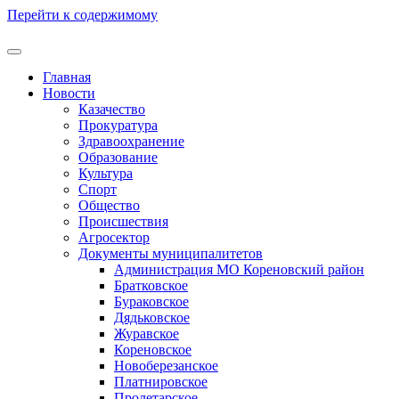
Перейти к содержимому
Главная
Новости
Казачество
Прокуратура
Здравоохранение
Образование
Культура
Спорт
Общество
Происшествия
Агросектор
Документы муниципалитетов
Администрация МО Кореновский район
Братковское
Бураковское
Дядьковское
Журавское
Кореновское
Новоберезанское
Платнировское
Пролетарское