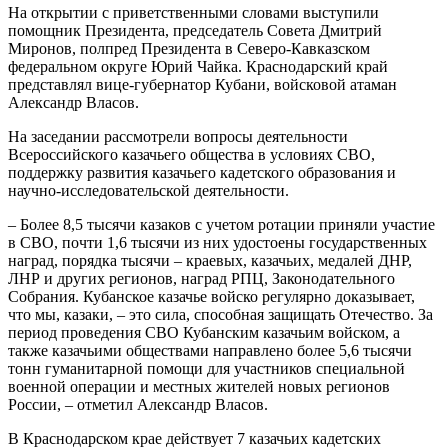
На открытии с приветственными словами выступили
помощник Президента, председатель Совета Дмитрий
Миронов, полпред Президента в Северо-Кавказском
федеральном округе Юрий Чайка. Краснодарский край
представлял вице-губернатор Кубани, войсковой атаман
Александр Власов.
На заседании рассмотрели вопросы деятельности
Всероссийского казачьего общества в условиях СВО,
поддержку развития казачьего кадетского образования и
научно-исследовательской деятельности.
– Более 8,5 тысячи казаков с учетом ротации приняли участие
в СВО, почти 1,6 тысячи из них удостоены государственных
наград, порядка тысячи – краевых, казачьих, медалей ДНР,
ЛНР и других регионов, наград РПЦ, Законодательного
Собрания. Кубанское казачье войско регулярно доказывает,
что мы, казаки, – это сила, способная защищать Отечество. За
период проведения СВО Кубанским казачьим войском, а
также казачьими обществами направлено более 5,6 тысячи
тонн гуманитарной помощи для участников специальной
военной операции и местных жителей новых регионов
России, – отметил Александр Власов.
В Краснодарском крае действует 7 казачьих кадетских