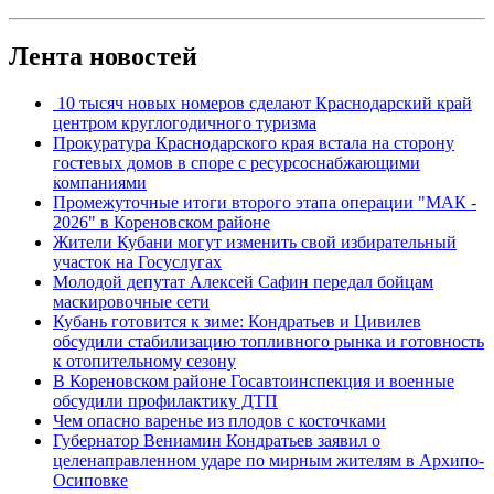
Лента новостей
10 тысяч новых номеров сделают Краснодарский край
центром круглогодичного туризма
Прокуратура Краснодарского края встала на сторону
гостевых домов в споре с ресурсоснабжающими
компаниями
Промежуточные итоги второго этапа операции "МАК -
2026" в Кореновском районе
Жители Кубани могут изменить свой избирательный
участок на Госуслугах
Молодой депутат Алексей Сафин передал бойцам
маскировочные сети
Кубань готовится к зиме: Кондратьев и Цивилев
обсудили стабилизацию топливного рынка и готовность
к отопительному сезону
В Кореновском районе Госавтоинспекция и военные
обсудили профилактику ДТП
Чем опасно варенье из плодов с косточками
Губернатор Вениамин Кондратьев заявил о
целенаправленном ударе по мирным жителям в Архипо-
Осиповке