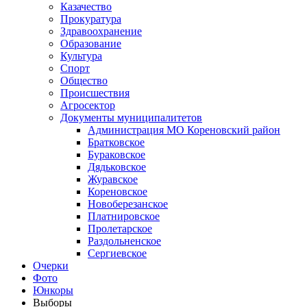
Казачество
Прокуратура
Здравоохранение
Образование
Культура
Спорт
Общество
Происшествия
Агросектор
Документы муниципалитетов
Администрация МО Кореновский район
Братковское
Бураковское
Дядьковское
Журавское
Кореновское
Новоберезанское
Платнировское
Пролетарское
Раздольненское
Сергиевское
Очерки
Фото
Юнкоры
Выборы