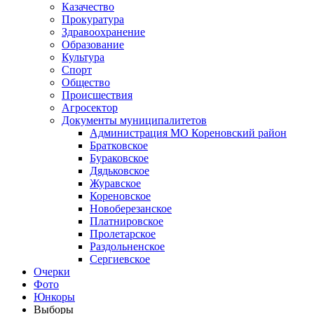
Казачество
Прокуратура
Здравоохранение
Образование
Культура
Спорт
Общество
Происшествия
Агросектор
Документы муниципалитетов
Администрация МО Кореновский район
Братковское
Бураковское
Дядьковское
Журавское
Кореновское
Новоберезанское
Платнировское
Пролетарское
Раздольненское
Сергиевское
Очерки
Фото
Юнкоры
Выборы