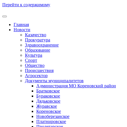
Перейти к содержимому
Главная
Новости
Казачество
Прокуратура
Здравоохранение
Образование
Культура
Спорт
Общество
Происшествия
Агросектор
Документы муниципалитетов
Администрация МО Кореновский район
Братковское
Бураковское
Дядьковское
Журавское
Кореновское
Новоберезанское
Платнировское
Пролетарское