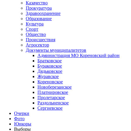
Казачество
Прокуратура
Здравоохранение
Образование
Культура
Спорт
Общество
Происшествия
Агросектор
Документы муниципалитетов
Администрация МО Кореновский район
Братковское
Бураковское
Дядьковское
Журавское
Кореновское
Новоберезанское
Платнировское
Пролетарское
Раздольненское
Сергиевское
Очерки
Фото
Юнкоры
Выборы