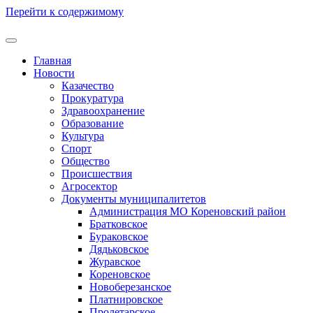
Перейти к содержимому
Главная
Новости
Казачество
Прокуратура
Здравоохранение
Образование
Культура
Спорт
Общество
Происшествия
Агросектор
Документы муниципалитетов
Администрация МО Кореновский район
Братковское
Бураковское
Дядьковское
Журавское
Кореновское
Новоберезанское
Платнировское
Пролетарское