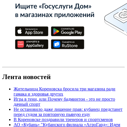
Лента новостей
Жительница Кореновска бросила три магазина ради
гамака и здоровья других
Игра в тени, или Почему бадминтон - это не просто
дачный спорт
Не остановило даже лишение прав: кубанец предстанет
перед судом за повторную пьяную езду
В Кореновске поздравили тренеров и спортсменов
АО «Кубань» "Кубанского филиала «АгроГард»: Идем