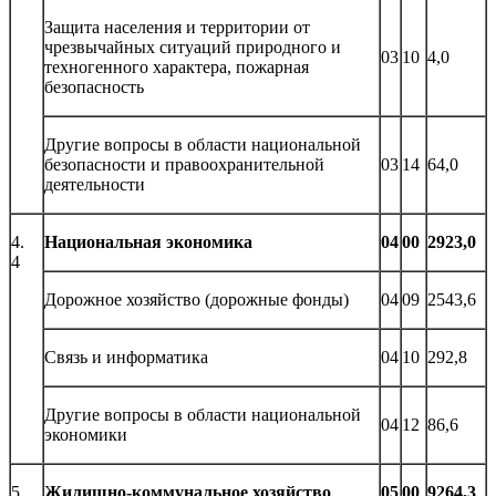
Защита населения и территории от
чрезвычайных ситуаций природного и
03
10
4,0
техногенного характера, пожарная
безопасность
Другие вопросы в области национальной
безопасности и правоохранительной
03
14
64,0
деятельности
4.
Национальная экономика
04
00
2923,0
4
Дорожное хозяйство (дорожные фонды)
04
09
2543,6
Связь и информатика
04
10
292,8
Другие вопросы в области национальной
04
12
86,6
экономики
5.
Жилищно-коммунальное хозяйство
05
00
9264,3