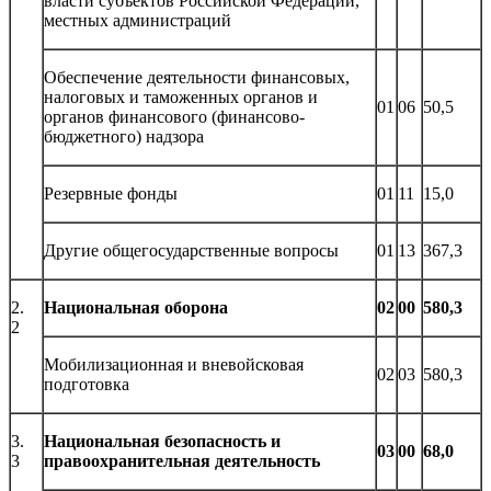
власти субъектов Российской Федерации,
местных администраций
Обеспечение деятельности финансовых,
налоговых и таможенных органов и
01
06
50,5
органов финансового (финансово-
бюджетного) надзора
Резервные фонды
01
11
15,0
Другие общегосударственные вопросы
01
13
367,3
2.
Национальная оборона
02
00
580,3
2
Мобилизационная и вневойсковая
02
03
580,3
подготовка
3.
Национальная безопасность и
03
00
68,0
3
правоохранительная деятельность