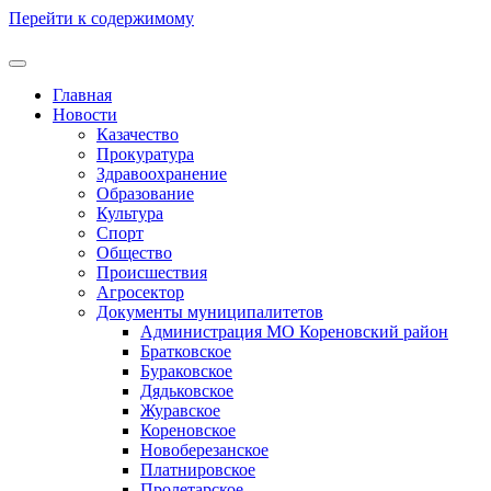
Перейти к содержимому
Главная
Новости
Казачество
Прокуратура
Здравоохранение
Образование
Культура
Спорт
Общество
Происшествия
Агросектор
Документы муниципалитетов
Администрация МО Кореновский район
Братковское
Бураковское
Дядьковское
Журавское
Кореновское
Новоберезанское
Платнировское
Пролетарское