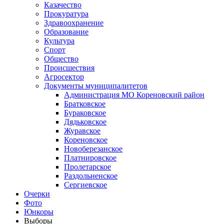
Казачество
Прокуратура
Здравоохранение
Образование
Культура
Спорт
Общество
Происшествия
Агросектор
Документы муниципалитетов
Администрация МО Кореновский район
Братковское
Бураковское
Дядьковское
Журавское
Кореновское
Новоберезанское
Платнировское
Пролетарское
Раздольненское
Сергиевское
Очерки
Фото
Юнкоры
Выборы