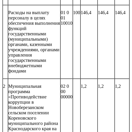
Расходы на выплату
01 0
100
146,4
146,4
146,4
персоналу в целях
01
обеспечения выполнения
10010
функций
государственными
(муниципальными)
органами, казенными
учреждениями, органами
управления
государственными
внебюджетными
фондами
2
Муниципальная
02 0
1,2
1,2
1,2
программа
00
«Противодействие
00000
коррупции в
Новоберезанском
сельском поселении
Кореновского
муниципального района
Краснодарского края на