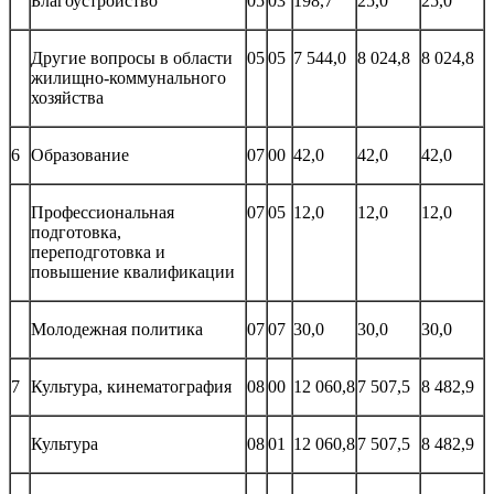
Благоустройство
05
03
198,7
25,0
25,0
Другие вопросы в области
05
05
7 544,0
8 024,8
8 024,8
жилищно-коммунального
хозяйства
6
Образование
07
00
42,0
42,0
42,0
Профессиональная
07
05
12,0
12,0
12,0
подготовка,
переподготовка и
повышение квалификации
Молодежная политика
07
07
30,0
30,0
30,0
7
Культура, кинематография
08
00
12 060,8
7 507,5
8 482,9
Культура
08
01
12 060,8
7 507,5
8 482,9