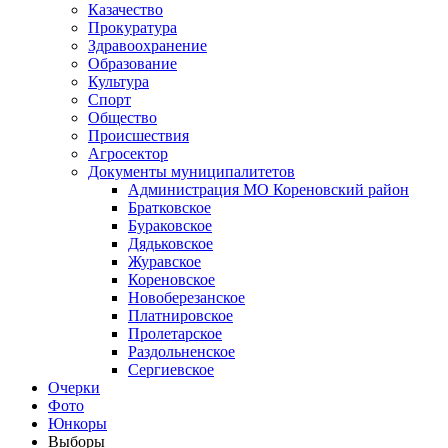
Казачество
Прокуратура
Здравоохранение
Образование
Культура
Спорт
Общество
Происшествия
Агросектор
Документы муниципалитетов
Администрация МО Кореновский район
Братковское
Бураковское
Дядьковское
Журавское
Кореновское
Новоберезанское
Платнировское
Пролетарское
Раздольненское
Сергиевское
Очерки
Фото
Юнкоры
Выборы