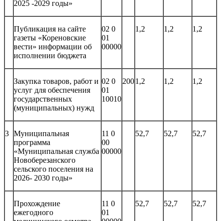
2025 -2029 годы»
Публикация на сайте
02 0
1,2
1,2
1,2
газеты «Кореновские
01
вести» информации об
00000
исполнении бюджета
Закупка товаров, работ и
02 0
200
1,2
1,2
1,2
услуг для обеспечения
01
государственных
10010
(муниципальных) нужд
3
Муниципальная
11 0
52,7
52,7
52,7
программа
00
«Муниципальная служба
00000
Новоберезанского
сельского поселения на
2026- 2030 годы»
Прохождение
11 0
52,7
52,7
52,7
ежегодного
01