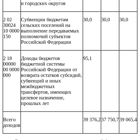
и городских округов
2 02
Субвенции бюджетам
30,0
30,0
30,0
30024
сельских поселений на
10 0000
выполнение передаваемых
150
полномочий субъектов
Российской Федерации
2 18
Доходы бюджетов
95,1
00000
бюджетной системы
00 0000
Российской Федерации от
000
возврата остатков субсидий,
субвенций и иных
межбюджетных
трансфертов, имеющих
целевое назначение,
прошлых лет
Всего
39 376,2
37 750,7
39 065,4
доходов