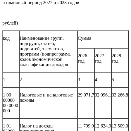
и плановый период 2027 и 2028 годов
(ты
рублей)
код
Наименование групп,
Сумма
подгрупп, статей,
подстатей, элементов,
программ (подпрограмм),
2026
2027
2028
кодов экономической
год
год
год
классификации доходов
1
2
3
4
5
1 00
Налоговые и неналоговые
29 071,7
32 096,1
33 266,8
00000
доходы
00 0000
000
1 01
Налог на доходы
11 799,0
12 624,9
13 509,0