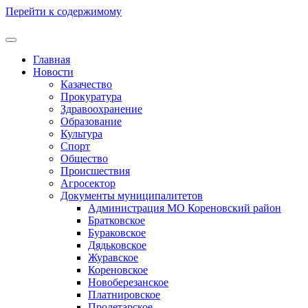
Перейти к содержимому
Главная
Новости
Казачество
Прокуратура
Здравоохранение
Образование
Культура
Спорт
Общество
Происшествия
Агросектор
Документы муниципалитетов
Администрация МО Кореновский район
Братковское
Бураковское
Дядьковское
Журавское
Кореновское
Новоберезанское
Платнировское
Пролетарское