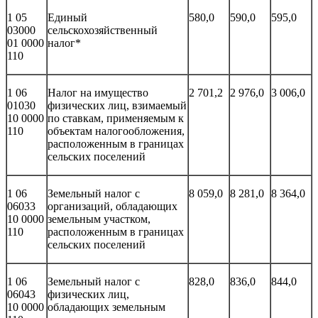
1 05
Единый
580,0
590,0
595,0
03000
сельскохозяйственный
01 0000
налог*
110
1 06
Налог на имущество
2 701,2
2 976,0
3 006,0
01030
физических лиц, взимаемый
10 0000
по ставкам, применяемым к
110
объектам налогообложения,
расположенным в границах
сельских поселений
1 06
Земельный налог с
8 059,0
8 281,0
8 364,0
06033
организаций, обладающих
10 0000
земельным участком,
110
расположенным в границах
сельских поселений
1 06
Земельный налог с
828,0
836,0
844,0
06043
физических лиц,
10 0000
обладающих земельным