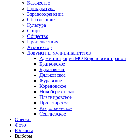
Казачество
Прокуратура
Здравоохранение
Образование
Культура
Спорт
Общество
Происшествия
Агросектор
Документы муниципалитетов
Администрация МО Кореновский район
Братковское
Бураковское
Дядьковское
Журавское
Кореновское
Новоберезанское
Платнировское
Пролетарское
Раздольненское
Сергиевское
Очерки
Фото
Юнкоры
Выборы