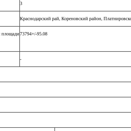
3
Краснодарский рай, Кореновский район, Платнировско
я площади
73794+/-95.08
-