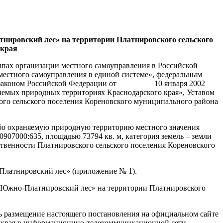
тнировский лес» на территории Платнировского сельского
 края
 организации местного самоуправления в Российской
местного самоуправления в единой системе», федеральным
льным законом Российской Федерации от 10 января 2002
няемых природных территориях Краснодарского края», Уставом
ого сельского поселения Кореновского муниципального района
обо охраняемую природную территорию местного значения
907000:635, площадью 73794 кв. м, категория земель – земли
ственности Платнировского сельского поселения Кореновского
Платнировский лес» (приложение № 1).
 «Южно-Платнировский лес» на территории Платнировского
ь размещение настоящего постановления на официальном сайте
о края в информационнно-телекоммуникационной сети