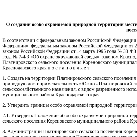
О создании особо охраняемой природной территории мест
посе
В соответствии с федеральным законом Российской Федера
Федерации», федеральным законом Российской Федерации от 2
законом Российской Федерации от 14 марта 1995 года № 3
года № 7-ФЗ «Об охране окружающей среды», законом Краснода
Платнировского сельского поселения Кореновского муниципал
Краснодарского края п о с т а н о в л я е т:
1. Создать на территории Платнировского сельского поселени
природную достопримечательность
«Южно - Платнировский лес
сельскохозяйственного назначения, с видом разрешённого исп
муниципального района Краснодарского края.
2. Утвердить границы особо охраняемой природной территори
2.1. Утвердить Положение об особо охраняемой природной те
сельского поселения Кореновского муниципального района Кра
3. Администрации Платнировского сельского поселения Корен
органов местного самоуправления Платнировского сельского 