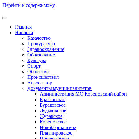
Перейти к содержимому
Главная
Новости
Казачество
Прокуратура
Здравоохранение
Образование
Культура
Спорт
Общество
Происшествия
Агросектор
Документы муниципалитетов
Администрация МО Кореновский район
Братковское
Бураковское
Дядьковское
Журавское
Кореновское
Новоберезанское
Платнировское
Пролетарское