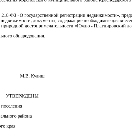
№ 218-ФЗ «О государственной регистрации недвижимости», пред
ра недвижимости, документы, содержащие необходимые для внес
я природной достопримечательности «Южно - Платнировский ле
льного обнародования.
В. Кулиш
ЕНЫ
 поселения
 района
рая