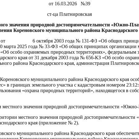
от 16.03.2026 №39
ст-ца Платнировская
ного значения природной достопримечательности «Южно-Пла
ления Кореновского муниципального района Краснодарского
ции от 6 октября 2003 года № 131-ФЗ «Об общих принципах
0 марта 2025 года № 33-ФЗ «Об общих принципах организации 
3-ФЗ «Об особо охраняемых природных территориях», федера
рского края от 31 декабря 2003 года № 656-КЗ «Об особо охра
ьного района Краснодарского края, администрация Платнировск
я Кореновского муниципального района Краснодарского края ос
» в границах земельного участка с кадастровым номером 23:12:0
ользования «охрана природных территорий», находящегося в соб
и местного значения природной достопримечательности «Южно-
рритории местного значения природной достопримечательности
снодарского края (приложение № 2).
овского муниципального района Краснодарского края обеспечит
поселения Кореновского муниципального района Краснодарског