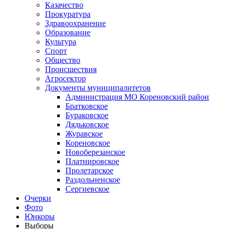
Казачество
Прокуратура
Здравоохранение
Образование
Культура
Спорт
Общество
Происшествия
Агросектор
Документы муниципалитетов
Администрация МО Кореновский район
Братковское
Бураковское
Дядьковское
Журавское
Кореновское
Новоберезанское
Платнировское
Пролетарское
Раздольненское
Сергиевское
Очерки
Фото
Юнкоры
Выборы