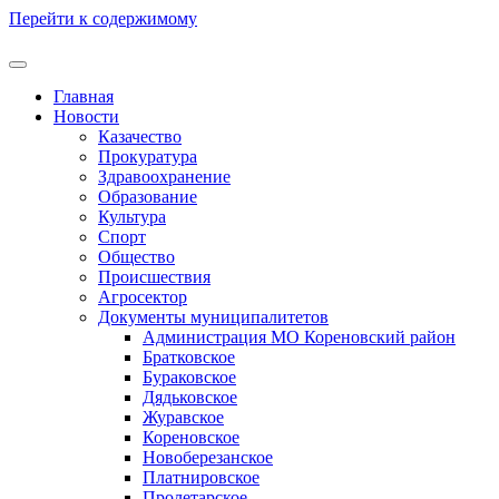
Перейти к содержимому
Главная
Новости
Казачество
Прокуратура
Здравоохранение
Образование
Культура
Спорт
Общество
Происшествия
Агросектор
Документы муниципалитетов
Администрация МО Кореновский район
Братковское
Бураковское
Дядьковское
Журавское
Кореновское
Новоберезанское
Платнировское
Пролетарское