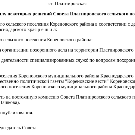
ст. Платнировская
илу некоторых решений Совета
Платнировского сельского по
о сельского поселения Кореновского района в соответствии с 
нодарского края р е ш и л:
 сельского поселения Кореновского района:
рганизации похоронного дела на территории Платнировского с
еятельности специализированных служб по вопросам похоронно
оселения Кореновского муниципального района Краснодарского 
щественно-политической газеты "Кореновские вести" Кореновско
кого поселения Кореновского муниципального района Краснодар
 на постоянную комиссию Совета Платнировского сельского п
Пашкова).
 опубликования.
дседатель Совета