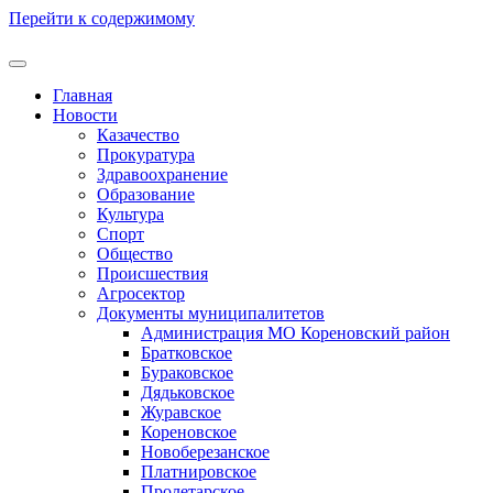
Перейти к содержимому
Главная
Новости
Казачество
Прокуратура
Здравоохранение
Образование
Культура
Спорт
Общество
Происшествия
Агросектор
Документы муниципалитетов
Администрация МО Кореновский район
Братковское
Бураковское
Дядьковское
Журавское
Кореновское
Новоберезанское
Платнировское
Пролетарское