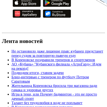
Лента новостей
Не остановило даже лишение прав: кубанец предстанет
перед судом за повторную пьяную езду
В Кореновске поздравили тренеров и спортсменов
АО «Кубань» "Кубанского филиала «АгроГард»: Идем
на рекорд!
Подводим итоги, ставим задачи
Блиц-интервью с тренером по футболу Петром
Саратовым
Жительница Кореновска бросила три магазина ради
гамака и здоровья других
Игра в тени, или Почему бадминтон - это не просто
дачный спорт
Талант без трудолюбия в воде не поплывет