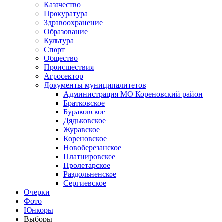
Казачество
Прокуратура
Здравоохранение
Образование
Культура
Спорт
Общество
Происшествия
Агросектор
Документы муниципалитетов
Администрация МО Кореновский район
Братковское
Бураковское
Дядьковское
Журавское
Кореновское
Новоберезанское
Платнировское
Пролетарское
Раздольненское
Сергиевское
Очерки
Фото
Юнкоры
Выборы