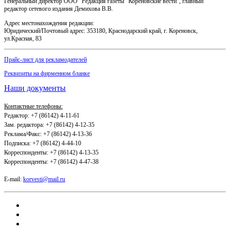
Генеральный директор ООО "Редакция газеты "Кореновские вести", главный
редактор сетевого издания Демихова В.В.
Адрес местонахождения редакции:
Юридический/Почтовый адрес: 353180, Краснодарский край, г. Кореновск,
ул.Красная, 83
Прайс-лист для рекламодателей
Реквизиты на фирменном бланке
Наши документы
Контактные телефоны:
Редактор: +7 (86142) 4-11-61
Зам. редактора: +7 (86142) 4-12-35
Реклама/Факс: +7 (86142) 4-13-36
Подписка: +7 (86142) 4-44-10
Корреспонденты: +7 (86142) 4-13-35
Корреспонденты: +7 (86142) 4-47-38
E-mail:
korvesti@mail.ru