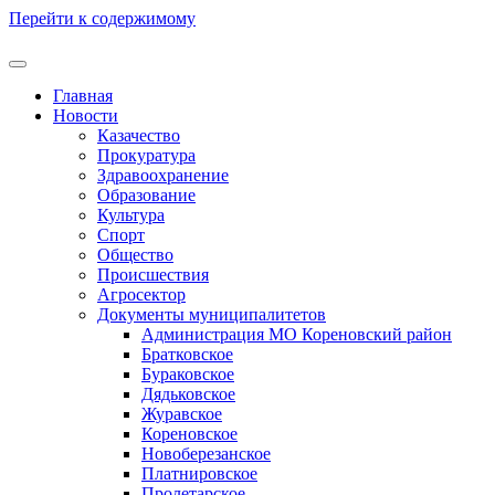
Перейти к содержимому
Главная
Новости
Казачество
Прокуратура
Здравоохранение
Образование
Культура
Спорт
Общество
Происшествия
Агросектор
Документы муниципалитетов
Администрация МО Кореновский район
Братковское
Бураковское
Дядьковское
Журавское
Кореновское
Новоберезанское
Платнировское
Пролетарское