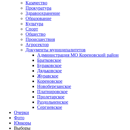
Казачество
Прокуратура
Здравоохранение
Образование
Культура
Спорт
Общество
Происшествия
Агросектор
Документы муниципалитетов
Администрация МО Кореновский район
Братковское
Бураковское
Дядьковское
Журавское
Кореновское
Новоберезанское
Платнировское
Пролетарское
Раздольненское
Сергиевское
Очерки
Фото
Юнкоры
Выборы