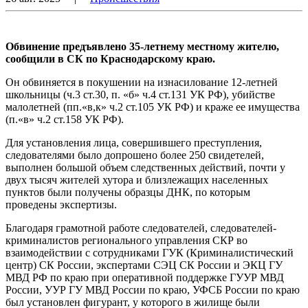
Обвинение предъявлено 35-летнему местному жителю,
сообщили в СК по Краснодарскому краю.
Он обвиняется в покушении на изнасилование 12-летней
школьницы (ч.3 ст.30, п. «б» ч.4 ст.131 УК РФ), убийстве
малолетней (пп.«в,к» ч.2 ст.105 УК РФ) и краже ее имущества
(п.«в» ч.2 ст.158 УК РФ).
Для установления лица, совершившего преступления,
следователями было допрошено более 250 свидетелей,
выполнен большой объем следственных действий, почти у
двух тысяч жителей хутора и близлежащих населенных
пунктов были получены образцы ДНК, по которым
проведены экспертизы.
Благодаря грамотной работе следователей, следователей-
криминалистов регионального управления СКР во
взаимодействии с сотрудниками ГУК (Криминалистический
центр) СК России, экспертами СЭЦ СК России и ЭКЦ ГУ
МВД РФ по краю при оперативной поддержке ГУУР МВД
России, УУР ГУ МВД России по краю, УФСБ России по краю
был установлен фигурант, у которого в жилище были