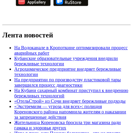
Лента новостей
На Водоканале в Кропоткине оптимизировали процесс
аварийных работ
Кубанские образовательные учреждения внедрили
бережливые технологии
Агрохимическое предприятие внедряет бережливые
технологии
На предприятии по производству пластиковой тары
завершился процесс диагностики
На Кубани сахарный комбинат приступил к внедрению
бережливых технологий
«ОтельСтрой» из Сочи внедряет бережливые подходы
«Экстремизм — угроза для всех»: полиция
Кореновского района напомнила жителям о наказании
за запрещенные действия
Жительница Кореновска бросила три магазина ради
гамака и здоровья других