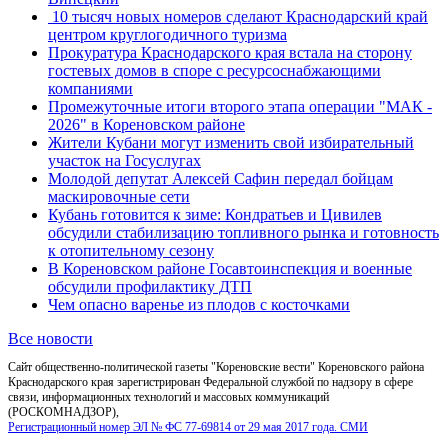
10 тысяч новых номеров сделают Краснодарский край
центром круглогодичного туризма
Прокуратура Краснодарского края встала на сторону
гостевых домов в споре с ресурсоснабжающими
компаниями
Промежуточные итоги второго этапа операции "МАК -
2026" в Кореновском районе
Жители Кубани могут изменить свой избирательный
участок на Госуслугах
Молодой депутат Алексей Сафин передал бойцам
маскировочные сети
Кубань готовится к зиме: Кондратьев и Цивилев
обсудили стабилизацию топливного рынка и готовность
к отопительному сезону
В Кореновском районе Госавтоинспекция и военные
обсудили профилактику ДТП
Чем опасно варенье из плодов с косточками
Все новости
Сайт общественно-политической газеты "Кореновские вести" Кореновского района
Краснодарского края зарегистрирован Федеральной службой по надзору в сфере
связи, информационных технологий и массовых коммуникаций
(РОСКОМНАДЗОР),
Регистрационный номер ЭЛ № ФС 77-69814 от 29 мая 2017 года. СМИ