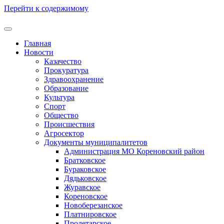
Перейти к содержимому
Главная
Новости
Казачество
Прокуратура
Здравоохранение
Образование
Культура
Спорт
Общество
Происшествия
Агросектор
Документы муниципалитетов
Администрация МО Кореновский район
Братковское
Бураковское
Дядьковское
Журавское
Кореновское
Новоберезанское
Платнировское
Пролетарское