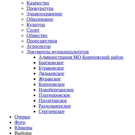
Казачество
Прокуратура
Здравоохранение
Образование
Культура
Спорт
Общество
Происшествия
Агросектор
Документы муниципалитетов
Администрация МО Кореновский район
Братковское
Бураковское
Дядьковское
Журавское
Кореновское
Новоберезанское
Платнировское
Пролетарское
Раздольненское
Сергиевское
Очерки
Фото
Юнкоры
Выборы