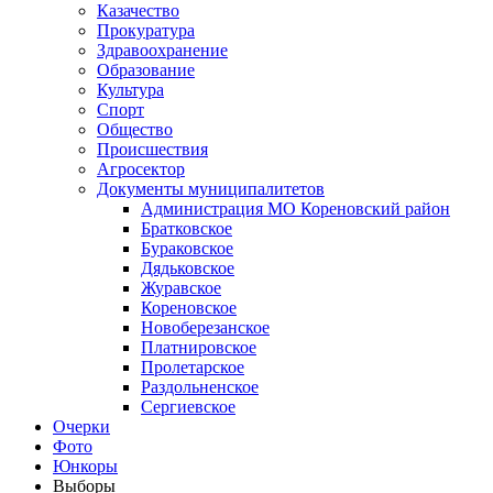
Казачество
Прокуратура
Здравоохранение
Образование
Культура
Спорт
Общество
Происшествия
Агросектор
Документы муниципалитетов
Администрация МО Кореновский район
Братковское
Бураковское
Дядьковское
Журавское
Кореновское
Новоберезанское
Платнировское
Пролетарское
Раздольненское
Сергиевское
Очерки
Фото
Юнкоры
Выборы