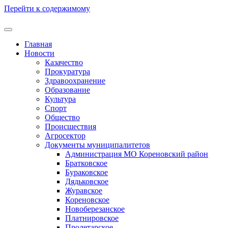
Перейти к содержимому
Главная
Новости
Казачество
Прокуратура
Здравоохранение
Образование
Культура
Спорт
Общество
Происшествия
Агросектор
Документы муниципалитетов
Администрация МО Кореновский район
Братковское
Бураковское
Дядьковское
Журавское
Кореновское
Новоберезанское
Платнировское
Пролетарское