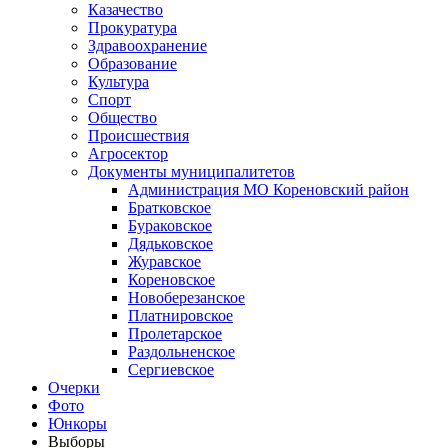
Казачество
Прокуратура
Здравоохранение
Образование
Культура
Спорт
Общество
Происшествия
Агросектор
Документы муниципалитетов
Администрация МО Кореновский район
Братковское
Бураковское
Дядьковское
Журавское
Кореновское
Новоберезанское
Платнировское
Пролетарское
Раздольненское
Сергиевское
Очерки
Фото
Юнкоры
Выборы