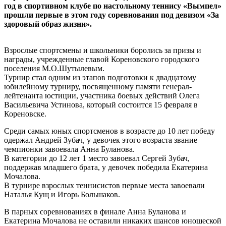
год в спортивном клубе по настольному теннису «Вымпел»
прошли первые в этом году соревнования под девизом «За
здоровый образ жизни».
Взрослые спортсмены и школьники боролись за призы и
награды, учрежденные главой Кореновского городского
поселения М.О.Шутылевым.
Турнир стал одним из этапов подготовки к двадцатому
юбилейному турниру, посвященному памяти генерал-
лейтенанта юстиции, участника боевых действий Олега
Васильевича Устинова, который состоится 15 февраля в
Кореновске.
Среди самых юных спортсменов в возрасте до 10 лет победу
одержал Андрей Зубач, у девочек этого возраста звание
чемпионки завоевала Анна Буланова.
В категории до 12 лет 1 место завоевал Сергей Зубач,
поддержав младшего брата, у девочек победила Екатерина
Мочалова.
В турнире взрослых теннисистов первые места завоевали
Наталья Кущ и Игорь Большаков.
В парных соревнованиях в финале Анна Буланова и
Екатерина Мочалова не оставили никаких шансов юношеской