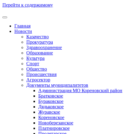
Перейти к содержимому
Главная
Новости
Казачество
Прокуратура
Здравоохранение
Образование
Культура
Спорт
Общество
Происшествия
Агросектор
Документы муниципалитетов
Администрация МО Кореновский район
Братковское
Бураковское
Дядьковское
Журавское
Кореновское
Новоберезанское
Платнировское
Пролетарское