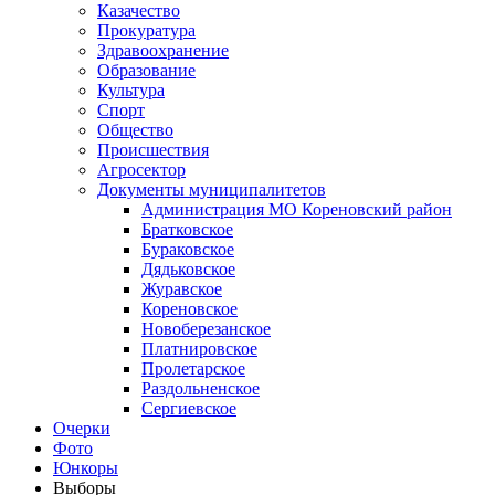
Казачество
Прокуратура
Здравоохранение
Образование
Культура
Спорт
Общество
Происшествия
Агросектор
Документы муниципалитетов
Администрация МО Кореновский район
Братковское
Бураковское
Дядьковское
Журавское
Кореновское
Новоберезанское
Платнировское
Пролетарское
Раздольненское
Сергиевское
Очерки
Фото
Юнкоры
Выборы