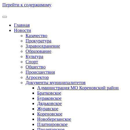
Перейти к содержимому
Главная
Новости
Казачество
Прокуратура
Здравоохранение
Образование
Культура
Спорт
Общество
Происшествия
Агросектор
Документы муниципалитетов
Администрация МО Кореновский район
Братковское
Бураковское
Дядьковское
Журавское
Кореновское
Новоберезанское
Платнировское
Пролетарское