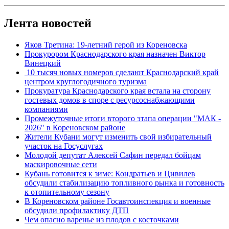
Лента новостей
Яков Третина: 19-летний герой из Кореновска
Прокурором Краснодарского края назначен Виктор
Винецкий
10 тысяч новых номеров сделают Краснодарский край
центром круглогодичного туризма
Прокуратура Краснодарского края встала на сторону
гостевых домов в споре с ресурсоснабжающими
компаниями
Промежуточные итоги второго этапа операции "МАК -
2026" в Кореновском районе
Жители Кубани могут изменить свой избирательный
участок на Госуслугах
Молодой депутат Алексей Сафин передал бойцам
маскировочные сети
Кубань готовится к зиме: Кондратьев и Цивилев
обсудили стабилизацию топливного рынка и готовность
к отопительному сезону
В Кореновском районе Госавтоинспекция и военные
обсудили профилактику ДТП
Чем опасно варенье из плодов с косточками