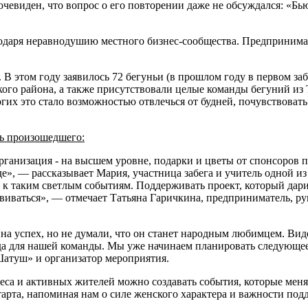
очевиден, что вопрос о его повторении даже не обсуждался: «Б
одаря неравнодушию местного бизнес-сообщества. Предпринимат
 этом году заявилось 72 бегуньи (в прошлом году в первом заб
кого района, а также присутствовали целые команды бегуний и
гих это стало возможностью отвлечься от будней, почувствовать
ть произошедшего:
ганизация - на высшем уровне, подарки и цветы от спонсоров п
де», — рассказывает Мария, участница забега и учитель одной из
 к таким светлым событиям. Поддерживать проект, который дар
азвиваться», — отмечает Татьяна Гаричкина, предприниматель, 
 на успех, но не думали, что он станет народным любимцем. Вид
да для нашей команды. Мы уже начинаем планировать следующее 
Шатуш» и организатор мероприятия.
еса и активных жителей можно создавать события, которые меня
старта, напоминая нам о силе женского характера и важности под