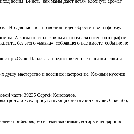
ход весны. Видеть, как мамы дают детям вдохнуть аромат
ка. Но для нас - вы позволили идее обрести цвет и форму.
ниша. А когда он стал главным фоном для сотен фотографий,
кцента, без этого «маяка», собравшего нас вместе, событие не
ши-бар «Суши Папа» - за предоставленные напитки: соки и
х душу, мастерство и весеннее настроение. Каждый кусочек
овой части 39235 Сергей Коновалов.
ова тронуло всех присутствующих до глубины души. Спасибо,
 только прибылью, но и теми эмоциями, которые ты даришь