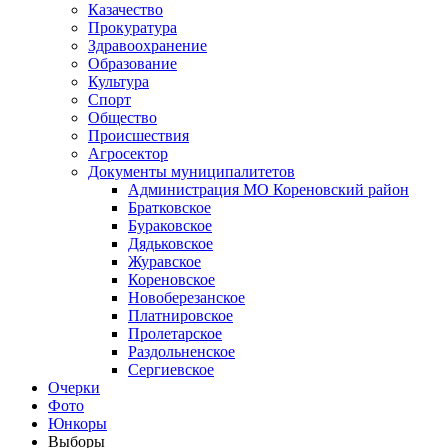
Казачество
Прокуратура
Здравоохранение
Образование
Культура
Спорт
Общество
Происшествия
Агросектор
Документы муниципалитетов
Администрация МО Кореновский район
Братковское
Бураковское
Дядьковское
Журавское
Кореновское
Новоберезанское
Платнировское
Пролетарское
Раздольненское
Сергиевское
Очерки
Фото
Юнкоры
Выборы