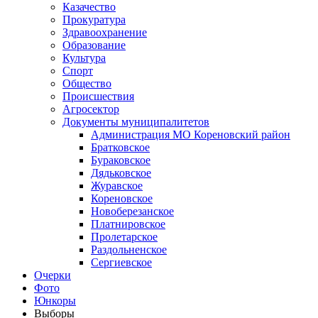
Казачество
Прокуратура
Здравоохранение
Образование
Культура
Спорт
Общество
Происшествия
Агросектор
Документы муниципалитетов
Администрация МО Кореновский район
Братковское
Бураковское
Дядьковское
Журавское
Кореновское
Новоберезанское
Платнировское
Пролетарское
Раздольненское
Сергиевское
Очерки
Фото
Юнкоры
Выборы