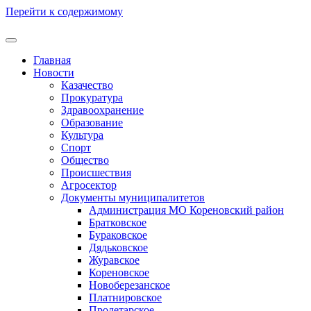
Перейти к содержимому
Главная
Новости
Казачество
Прокуратура
Здравоохранение
Образование
Культура
Спорт
Общество
Происшествия
Агросектор
Документы муниципалитетов
Администрация МО Кореновский район
Братковское
Бураковское
Дядьковское
Журавское
Кореновское
Новоберезанское
Платнировское
Пролетарское