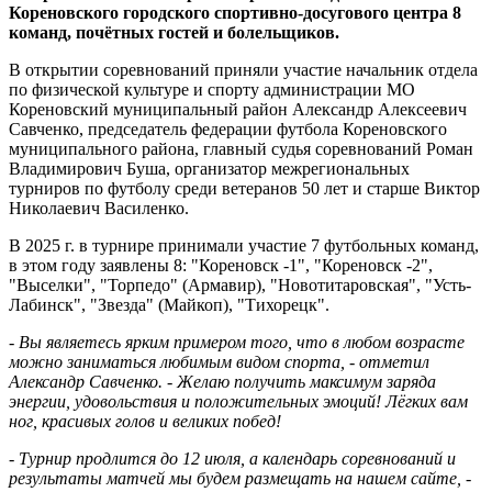
Кореновского городского спортивно-досугового центра 8
команд, почётных гостей и болельщиков.
В открытии соревнований приняли участие начальник отдела
по физической культуре и спорту администрации МО
Кореновский муниципальный район Александр Алексеевич
Савченко, председатель федерации футбола Кореновского
муниципального района, главный судья соревнований Роман
Владимирович Буша, организатор межрегиональных
турниров по футболу среди ветеранов 50 лет и старше Виктор
Николаевич Василенко.
В 2025 г. в турнире принимали участие 7 футбольных команд,
в этом году заявлены 8: "Кореновск -1", "Кореновск -2",
"Выселки", "Торпедо" (Армавир), "Новотитаровская", "Усть-
Лабинск", "Звезда" (Майкоп), "Тихорецк".
- Вы являетесь ярким примером того, что в любом возрасте
можно заниматься любимым видом спорта, - отметил
Александр Савченко. - Желаю получить максимум заряда
энергии, удовольствия и положительных эмоций! Лёгких вам
ног, красивых голов и великих побед!
- Турнир продлится до 12 июля, а календарь соревнований и
результаты матчей мы будем размещать на нашем сайте, -