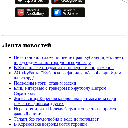
Лента новостей
Не остановило даже лишение прав: кубанец предстанет
перед судом за повторную пьяную езду
В Кореновске поздравили тренеров и спортсменов
АО «Кубань» "Кубанского филиала «АгроГард»: Идем
на рекорд!
Подводим итоги, ставим задачи
Блиц-интервью с тренером по футболу Петром
Саратовым
Жительница Кореновска бросила три магазина ради
гамака и здоровья других
Игра в тени, или Почему бадминтон - это не просто
дачный спорт
Талант без трудолюбия в воде не поплывет
В Кореновске возрождаются городки