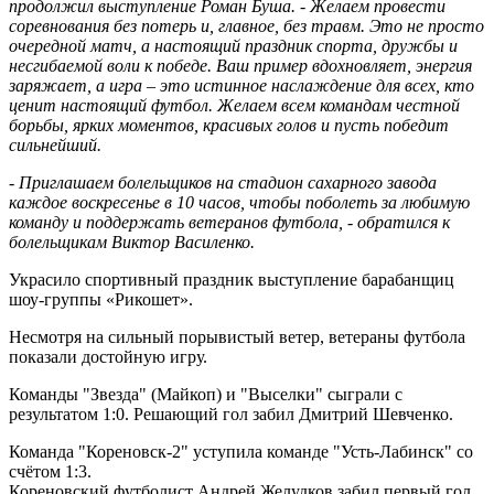
продолжил выступление Роман Буша. - Желаем провести
соревнования без потерь и, главное, без травм. Это не просто
очередной матч, а настоящий праздник спорта, дружбы и
несгибаемой воли к победе. Ваш пример вдохновляет, энергия
заряжает, а игра – это истинное наслаждение для всех, кто
ценит настоящий футбол. Желаем всем командам честной
борьбы, ярких моментов, красивых голов и пусть победит
сильнейший.
- Приглашаем болельщиков на стадион сахарного завода
каждое воскресенье в 10 часов, чтобы поболеть за любимую
команду и поддержать ветеранов футбола, - обратился к
болельщикам Виктор Василенко.
Украсило спортивный праздник выступление барабанщиц
шоу-группы «Рикошет».
Несмотря на сильный порывистый ветер, ветераны футбола
показали достойную игру.
Команды "Звезда" (Майкоп) и "Выселки" сыграли с
результатом 1:0. Решающий гол забил Дмитрий Шевченко.
Команда "Кореновск-2" уступила команде "Усть-Лабинск" со
счётом 1:3.
Кореновский футболист Андрей Желудков забил первый гол