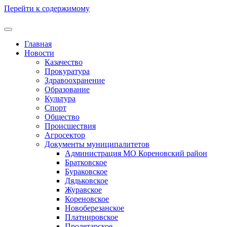
Перейти к содержимому
Главная
Новости
Казачество
Прокуратура
Здравоохранение
Образование
Культура
Спорт
Общество
Происшествия
Агросектор
Документы муниципалитетов
Администрация МО Кореновский район
Братковское
Бураковское
Дядьковское
Журавское
Кореновское
Новоберезанское
Платнировское
Пролетарское