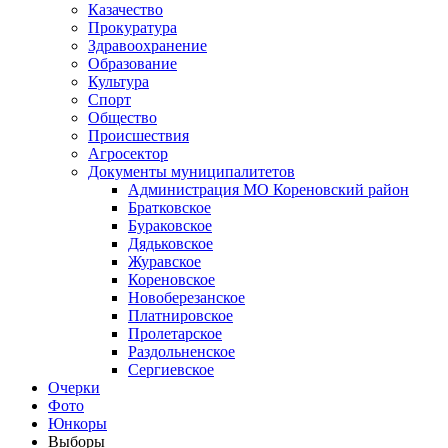
Казачество
Прокуратура
Здравоохранение
Образование
Культура
Спорт
Общество
Происшествия
Агросектор
Документы муниципалитетов
Администрация МО Кореновский район
Братковское
Бураковское
Дядьковское
Журавское
Кореновское
Новоберезанское
Платнировское
Пролетарское
Раздольненское
Сергиевское
Очерки
Фото
Юнкоры
Выборы