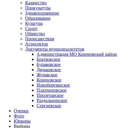
Казачество
Прокуратура
Здравоохранение
Образование
Культура
Спорт
Общество
Происшествия
Агросектор
Документы муниципалитетов
Администрация МО Кореновский район
Братковское
Бураковское
Дядьковское
Журавское
Кореновское
Новоберезанское
Платнировское
Пролетарское
Раздольненское
Сергиевское
Очерки
Фото
Юнкоры
Выборы