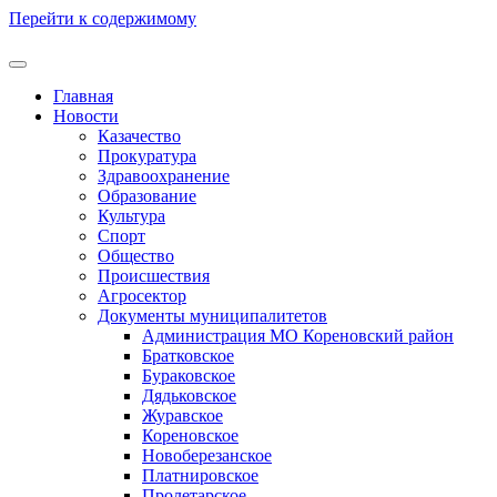
Перейти к содержимому
Главная
Новости
Казачество
Прокуратура
Здравоохранение
Образование
Культура
Спорт
Общество
Происшествия
Агросектор
Документы муниципалитетов
Администрация МО Кореновский район
Братковское
Бураковское
Дядьковское
Журавское
Кореновское
Новоберезанское
Платнировское
Пролетарское