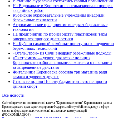
В станице Журавской состоялись казачьи поминовения
На Водоканале в Кропоткине оптимизировали процесс
аварийных работ
Кубанские образовательные учреждения внедрили
бережливые технологии
Агрохимическое предприятие внедряет бережливые
технологии
На предприятии по производству пластиковой тары
завершился процесс диагностики
На Кубани сахарный комбинат приступил к внедрению
бережливых технологий
«ОтельСтрой» из Сочи внедряет бережливые подходы
«Экстремизм — угроза для всех»: полиция
Кореновского района напомнила жителям о наказании
за запрещенные действия
Жительница Кореновска бросила три магазина ради
гамака и здоровья других
Игра в тени, или Почему бадминтон - это не просто
дачный спорт
Все новости
Сайт общественно-политической газеты "Кореновские вести" Кореновского района
Краснодарского края зарегистрирован Федеральной службой по надзору в сфере
связи, информационных технологий и массовых коммуникаций
(РОСКОМНАДЗОР),