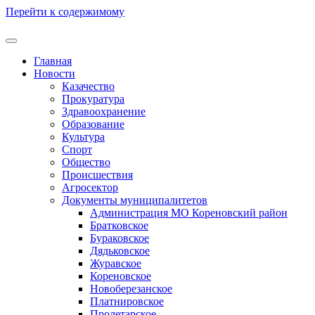
Перейти к содержимому
Главная
Новости
Казачество
Прокуратура
Здравоохранение
Образование
Культура
Спорт
Общество
Происшествия
Агросектор
Документы муниципалитетов
Администрация МО Кореновский район
Братковское
Бураковское
Дядьковское
Журавское
Кореновское
Новоберезанское
Платнировское
Пролетарское