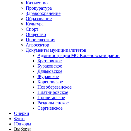
Казачество
Прокуратура
Здравоохранение
Образование
Культура
Спорт
Общество
Происшествия
Агросектор
Документы муниципалитетов
Администрация МО Кореновский район
Братковское
Бураковское
Дядьковское
Журавское
Кореновское
Новоберезанское
Платнировское
Пролетарское
Раздольненское
Сергиевское
Очерки
Фото
Юнкоры
Выборы