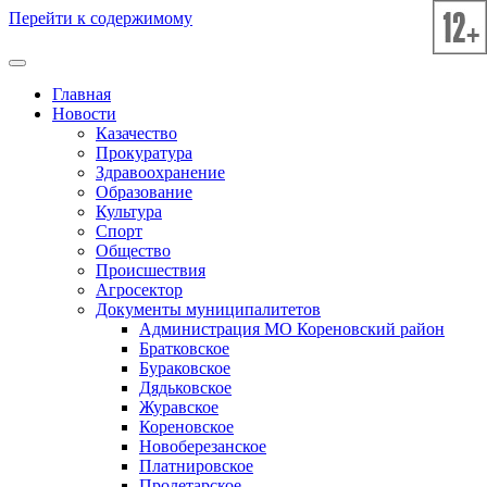
Перейти к содержимому
Главная
Новости
Казачество
Прокуратура
Здравоохранение
Образование
Культура
Спорт
Общество
Происшествия
Агросектор
Документы муниципалитетов
Администрация МО Кореновский район
Братковское
Бураковское
Дядьковское
Журавское
Кореновское
Новоберезанское
Платнировское
Пролетарское