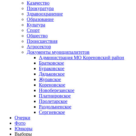
Казачество
Прокуратура
Здравоохранение
Образование
Культура
Спорт
Общество
Происшествия
Агросектор
Документы муниципалитетов
Администрация МО Кореновский район
Братковское
Бураковское
Дядьковское
Журавское
Кореновское
Новоберезанское
Платнировское
Пролетарское
Раздольненское
Сергиевское
Очерки
Фото
Юнкоры
Выборы