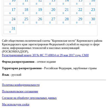
10
11
12
13
14
15
16
0
0
0
0
0
0
0
17
18
19
20
21
22
23
0
0
0
0
0
0
0
24
25
26
27
28
29
30
0
0
0
0
0
0
0
31
0
Сайт общественно-политической газеты "Кореновские вести" Кореновского района
Краснодарского края зарегистрирован Федеральной службой по надзору в сфере
связи, информационных технологий и массовых коммуникаций
(РОСКОМНАДЗОР),
Регистрационный номер ЭЛ № ФС 77-69814 от 29 мая 2017 года. СМИ
Форма распространения
- сетевое издание
Территория распространения
- Российская Федерация, зарубежные страны
Язык
- русский
Политика конфиденциальности
Пользовательское соглашение
Согласие на обработку персональных данных
Мы используем cookie