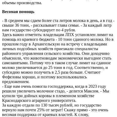
объемы производства.
Весомая помощь
- В среднем мы сдаем более ста литров молока в день, а в год -
свыше 36 тонн, - рассказывает глава семьи. - За каждый литр
нам государство субсидирует по 4 рубля.
Здесь важно отметить: владельцам ЛПХ установлен лимит на
помощь из краевого бюджета - 10 тонн сданного молока. Но в
прошлом году в Архангельскую на встречу с владельцами
личных подсобных хозяйств приезжали специалисты
районного управления сельского хозяйства. Они доходчиво
объяснили, что животноводам экономически выгоднее стать
самозанятыми. Потому что в таком случае лимит на сданное
молоко увеличивается до 25 тонн в год. Соответственно, и
субсидию можно получить в 2,5 раза больше. Считают
Фефеловы хорошо, и поэтому воспользовались
предложением.
- Еще нам очень помогла господдержка, когда в 2023 году
решили увеличить молочное стадо, - делится Максим. - Мы
купили три дойных коровы в племенном хозяйстве
Краснодарского аграрного университета.
За каждую отдали по 130 тысяч рублей, но государство
вернуло нам почти 25% от затрат! Скажу прямо - это очень
весомая поддержка от краевых властей. К слову,