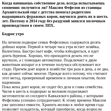
Когда начинаешь собственное дело, всегда испытываешь
сомнения: получится ли? Максим Фефелов из станицы
Архангельской еще с детства помогал родителям
выращивать фуражных коров, научился доить их в шесть
лет. Поэтому в 2014 году без раздумий занялся молочным
производством в своем ЛПХ.
Бодрое утро
На личном подворье семьи Фефеловых содержатся десять
дойных коров. Первой в четыре часа утра встает хозяйка,
Валентина. Быстро пьет кофе, чтобы взбодриться, и идет
доить буренок. Хорошо, что приходится делать это не
вручную, а с помощью автоматики. Подключает к двум
животным аппарат и в течение получаса обслуживает все
стадо. Причем доят коров в хозяйстве три раза в день, а не два,
как делают сейчас многие. Прежде всего потому, что считают
этот метод, проверенный временем и личным опытом, более
надежным.
Пока жена доит коров, не сидит без дела и глава семейства.
Часов в шесть к подворью за молоком подъезжают
заготовители из соседнего Кавказского района, с которыми
Фефеловы успешно сотрудничают. К этому времени Максим
уже заполнил емкости. Хранить молоко в любое время года
позволяет охладитель, который приобрели, когда возросли