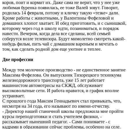
коров, поит и кормит их. Даже сама не верит, что у нее уже
любимая буренка появилась, ее тоже Валей зовут. Говорит,
родилась 14 февраля, потому и кличку такую «тезке» дали.
Кроме работы с животными, у Валентины Фефеловой и
домашних хлопот хватает. И обед приготовить, и с сынишкой,
которому через год в школу идти, позаниматься, и порядок
навести. Вечером, когда дела все сделаны, всей семьей
соберутся возле телевизора. Будут мимолетно смотреть какой-
нибудь фильм, пить чай с домашним вареньем и мечтать о
том, как сделать родной дом еще уютнее и теплее.
Две профессии
Между тем молочное производство - не единственное занятие
Максима Фефелова. Он выпускник Тихорецкого техникума
железнодорожного транспорта, уже 15 лет работает
машинистом автомотрисы на СКЖД, обслуживает
высоковольтные сети. И работа нравится, и график вполне
устраивает.
С прошлого года Максим Геннадьевич стал привыкать, что,
несмотря на 34 года, его называют по имени-отчеству.
- Директор нашей станичной школы предложила мне пройти
курсы переподготовки и стать учителем физики, -
рассказывает нынешний педагог. - Сами понимаете - с
кадрами в образовании сейчас проблемы, особенно на селе.