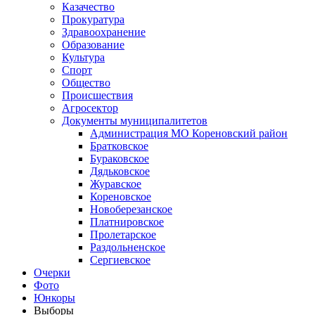
Казачество
Прокуратура
Здравоохранение
Образование
Культура
Спорт
Общество
Происшествия
Агросектор
Документы муниципалитетов
Администрация МО Кореновский район
Братковское
Бураковское
Дядьковское
Журавское
Кореновское
Новоберезанское
Платнировское
Пролетарское
Раздольненское
Сергиевское
Очерки
Фото
Юнкоры
Выборы