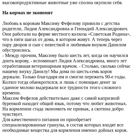
высокопродуктивные животные уже сполна окупили себя.
На кормах не экономят
Любовь к коровам Максиму Фефелову привили с детства
родители, Лидия Александровна и Геннадий Александрович.
Они работали на ферме местного колхоза «Советская Родина»,
что в пяти шагах от дома, в котором живут. А теперь через
пару дворов и сын с невесткой и любимым внуком Данилом
обустроились.
- Между прочим, Максиму было шесть лет, когда он научился
доить корову, - вспоминает Лидия Александровна, много лет
отработавшая ветеринарным врачом. - Столько, сколько сейчас
нашему внуку Данилу! Мы дома по шесть-семь коров
держали. Только благодаря им и смогли пережить 90-е годы.
Колхоз тогда обанкротился, и лишь с помощью денег за
сданное молоко выдержали все трудности этого сложного
времени.
Максим Фефелов действительно даже с самой капризной
буренкой находит общий язык, потому что любит животных.
На кормлении стада экономить не привык, а скотина добро
чувствует.
Для качественного питания он приобретает
специализированные гранулы, в состав которых входят все
необходимые вещества для кормления именно дойных коров.