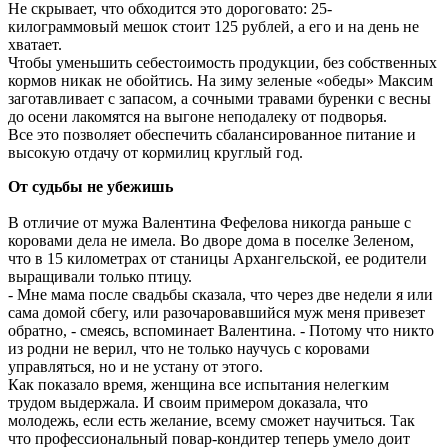
Не скрывает, что обходится это дороговато: 25-
килограммовый мешок стоит 125 рублей, а его и на день не
хватает.
Чтобы уменьшить себестоимость продукции, без собственных
кормов никак не обойтись. На зиму зеленые «обеды» Максим
заготавливает с запасом, а сочными травами буренки с весны
до осени лакомятся на выгоне неподалеку от подворья.
Все это позволяет обеспечить сбалансированное питание и
высокую отдачу от кормилиц круглый год.
От судьбы не убежишь
В отличие от мужа Валентина Фефелова никогда раньше с
коровами дела не имела. Во дворе дома в поселке Зеленом,
что в 15 километрах от станицы Архангельской, ее родители
выращивали только птицу.
- Мне мама после свадьбы сказала, что через две недели я или
сама домой сбегу, или разочаровавшийся муж меня привезет
обратно, - смеясь, вспоминает Валентина. - Потому что никто
из родни не верил, что не только научусь с коровами
управляться, но и не устану от этого.
Как показало время, женщина все испытания нелегким
трудом выдержала. И своим примером доказала, что
молодежь, если есть желание, всему сможет научиться. Так
что профессиональный повар-кондитер теперь умело доит