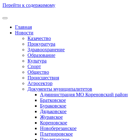
Перейти к содержимому
Главная
Новости
Казачество
Прокуратура
Здравоохранение
Образование
Культура
Спорт
Общество
Происшествия
Агросектор
Документы муниципалитетов
Администрация МО Кореновский район
Братковское
Бураковское
Дядьковское
Журавское
Кореновское
Новоберезанское
Платнировское
Пролетарское