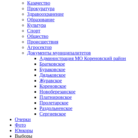
Казачество
Прокуратура
Здравоохранение
Образование
Культура
Спорт
Общество
Происшествия
Агросектор
Документы муниципалитетов
Администрация МО Кореновский район
Братковское
Бураковское
Дядьковское
Журавское
Кореновское
Новоберезанское
Платнировское
Пролетарское
Раздольненское
Сергиевское
Очерки
Фото
Юнкоры
Выборы