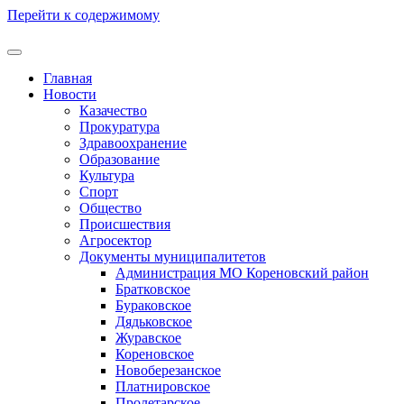
Перейти к содержимому
Главная
Новости
Казачество
Прокуратура
Здравоохранение
Образование
Культура
Спорт
Общество
Происшествия
Агросектор
Документы муниципалитетов
Администрация МО Кореновский район
Братковское
Бураковское
Дядьковское
Журавское
Кореновское
Новоберезанское
Платнировское
Пролетарское