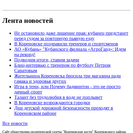
Лента новостей
Не остановило даже лишение прав: кубанец предстанет
перед судом за повторную пьяную езду
В Кореновске поздравили тренеров и спортсменов
АО «Кубань» "Кубанского филиала «АгроГард»: Идем
на рекорд!
Подводим итоги, ставим задачи
Блиц-интервью с тренером по футболу Петром
Саратовым
Жительница Кореновска бросила три магазина ради
гамака и здоровья других
Игра в тени, или Почему бадминтон - это не просто
дачный спорт
Талант без трудолюбия в воде не поплывет
В Кореновске возрождаются городки
Дни детской дорожной безопасности проходят в
Кореновском районе
Все новости
Сайт общественно-политической газеты "Кореновские вести" Кореновского района