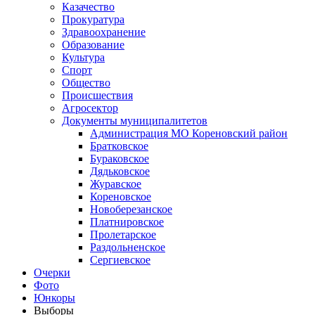
Казачество
Прокуратура
Здравоохранение
Образование
Культура
Спорт
Общество
Происшествия
Агросектор
Документы муниципалитетов
Администрация МО Кореновский район
Братковское
Бураковское
Дядьковское
Журавское
Кореновское
Новоберезанское
Платнировское
Пролетарское
Раздольненское
Сергиевское
Очерки
Фото
Юнкоры
Выборы