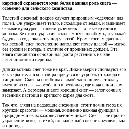
картиной скрывается куда более важная роль снега —
особенно для сельского хозяйства
.
Толстый снежный покров служит природным «одеялом» для
полей. Он удерживает тепло, исходящее от земли, и защищает
озимые культуры — пшеницу, ячмень — от вымерзания в
морозы. Без этого укрытия всходы могут погибнуть, и урожай
будущего года окажется под угрозой. Кроме того, медленно
тая весной, снег постепенно наполняет почву влагой — мягко,
без эрозии и потерь, в отличие от проливных дождей. Эта
влага становится основой для роста растений в начале
вегетационного периода.
Для животных снег тоже не враг. Дикие звери используют его
как укрытие: лисы и зайцы прячутся в сугробах от холода и
хищников. Скот на пастбищах зимой часто получает влагу
именно из снега — особенно в регионах, где вода в поилках
замерзает. А фермеры знают: хороший снег — залог сочных
весенних пастбищ и крепкого корма для скота.
Так что, глядя на падающие снежинки, стоит помнить: за их
хрупкой красотой — мощная, жизненно важная функция в
природном и сельскохозяйственном цикле. Снег — не просто
украшение зимы, а тихий, но надёжный союзник земледельца
и природы.