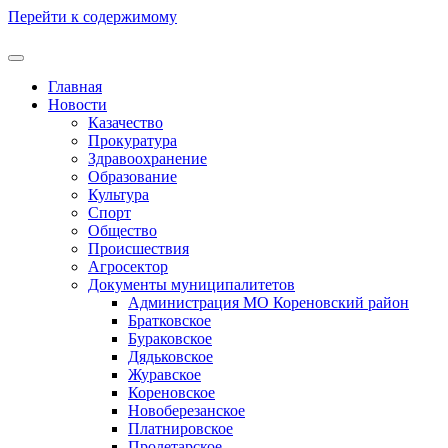
Перейти к содержимому
Главная
Новости
Казачество
Прокуратура
Здравоохранение
Образование
Культура
Спорт
Общество
Происшествия
Агросектор
Документы муниципалитетов
Администрация МО Кореновский район
Братковское
Бураковское
Дядьковское
Журавское
Кореновское
Новоберезанское
Платнировское
Пролетарское