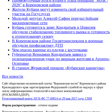
Промежуточные итоги второго этапа операции "МАК -
2026" в Кореновском районе
Жители Кубани могут изменить свой избирательный
участок на Госуслугах
Молодой депутат Алексей Сафин передал бойцам
маскировочные сети
Кубань готовится к зиме: Кондратьев и Цивилев
обсудили стабилизацию топливного рынка и готовность
к отопительному сезону
В Кореновском районе Госавтоинспекция и военные
обсудили профилактику ДТП
Чем опасно варенье из плодов с косточками
Губернатор Вениамин Кондратьев заявил о
целенаправленном ударе по мирным жителям в Архипо-
Осиповке
В станице Журавской прошли «Кубанские каникулы»
Все новости
Сайт общественно-политической газеты "Кореновские вести" Кореновского района
Краснодарского края зарегистрирован Федеральной службой по надзору в сфере
связи, информационных технологий и массовых коммуникаций
(РОСКОМНАДЗОР),
Регистрационный номер ЭЛ № ФС 77-69814 от 29 мая 2017 года. СМИ
Форма распространения
- сетевое издание