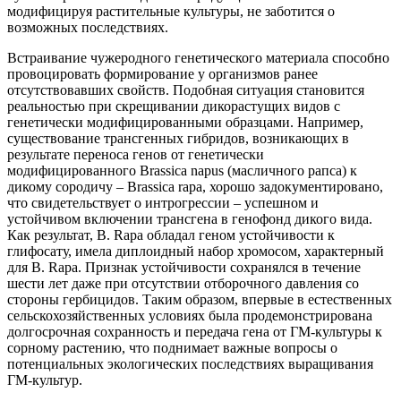
модифицируя растительные культуры, не заботится о
возможных последствиях.
Встраивание чужеродного генетического материала способно
провоцировать формирование у организмов ранее
отсутствовавших свойств. Подобная ситуация становится
реальностью при скрещивании дикорастущих видов с
генетически модифицированными образцами. Например,
существование трансгенных гибридов, возникающих в
результате переноса генов от генетически
модифицированного Brassica napus (масличного рапса) к
дикому сородичу – Brassica rapa, хорошо задокументировано,
что свидетельствует о интрогрессии – успешном и
устойчивом включении трансгена в генофонд дикого вида.
Как результат, B. Rapa обладал геном устойчивости к
глифосату, имела диплоидный набор хромосом, характерный
для B. Rapa. Признак устойчивости сохранялся в течение
шести лет даже при отсутствии отборочного давления со
стороны гербицидов. Таким образом, впервые в естественных
сельскохозяйственных условиях была продемонстрирована
долгосрочная сохранность и передача гена от ГМ-культуры к
сорному растению, что поднимает важные вопросы о
потенциальных экологических последствиях выращивания
ГМ-культур.