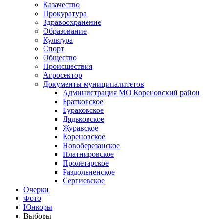
Казачество
Прокуратура
Здравоохранение
Образование
Культура
Спорт
Общество
Происшествия
Агросектор
Документы муниципалитетов
Администрация МО Кореновский район
Братковское
Бураковское
Дядьковское
Журавское
Кореновское
Новоберезанское
Платнировское
Пролетарское
Раздольненское
Сергиевское
Очерки
Фото
Юнкоры
Выборы