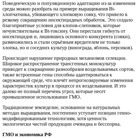
Поведенческую и популяционную адаптацию из-за изменения
среды можно разобрать на примере выращивания Bt-
хлопчатника, убивающего хлопковую совку, что привело к
резкому сокращению инсектицидных обработок. Это создало
благоприятные условия для клопов-слепняков, которые
нечувствительны к Bt-токсину. Они перестали гибнуть от
инсектицидов и, лишившись основного конкурента (совки),
размножились и стали серьёзным вредителем не только
хлопка, но и соседних культур (винограда, яблонь, персиков).
Происходит нарушение природных механизмов селекции.
Широкое распространение трансгенных монокультур
приводит к сокращению разнообразия возделываемых сортов,
также встроенные гены способны адаптироваться к
окружающей среде, что влечёт непрогнозируемые изменения
характеристик культур в процессе их возделывания. И это
далеко не полный перечень угроз, которые несет
промышленное использование ГМО.
Традиционное земледелие, основанное на натуральных
методах выращивания, постепенно уступает позиции генно-
модифицированным технологиям, хотя ценность
экологически чистой продукции очевидна и бесспорна.
ГМО и экономика РФ