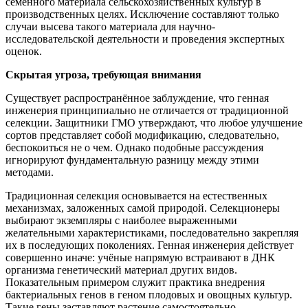
семенного материала сельскохозяйственных культур в
производственных целях. Исключение составляют только
случаи высева такого материала для научно-
исследовательской деятельности и проведения экспертных
оценок.
Скрытая угроза, требующая внимания
Существует распространённое заблуждение, что генная
инженерия принципиально не отличается от традиционной
селекции. Защитники ГМО утверждают, что любое улучшение
сортов представляет собой модификацию, следовательно,
беспокоиться не о чем. Однако подобные рассуждения
игнорируют фундаментальную разницу между этими
методами.
Традиционная селекция основывается на естественных
механизмах, заложенных самой природой. Селекционеры
выбирают экземпляры с наиболее выраженными
желательными характеристиками, последовательно закрепляя
их в последующих поколениях. Генная инженерия действует
совершенно иначе: учёные напрямую встраивают в ДНК
организма генетический материал других видов.
Показательным примером служит практика внедрения
бактериальных генов в геном плодовых и овощных культур.
Такие гены заставляют растение самостоятельно