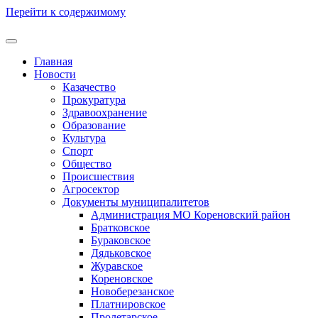
Перейти к содержимому
Главная
Новости
Казачество
Прокуратура
Здравоохранение
Образование
Культура
Спорт
Общество
Происшествия
Агросектор
Документы муниципалитетов
Администрация МО Кореновский район
Братковское
Бураковское
Дядьковское
Журавское
Кореновское
Новоберезанское
Платнировское
Пролетарское