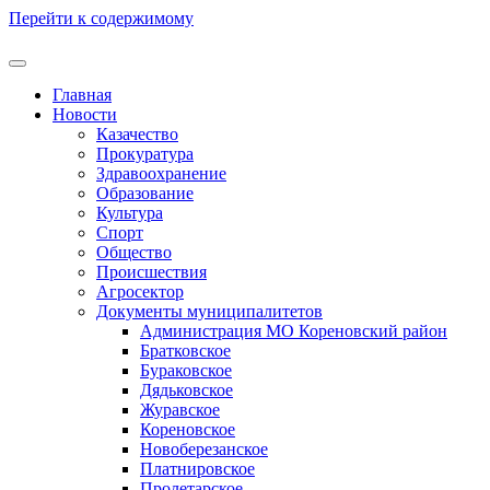
Перейти к содержимому
Главная
Новости
Казачество
Прокуратура
Здравоохранение
Образование
Культура
Спорт
Общество
Происшествия
Агросектор
Документы муниципалитетов
Администрация МО Кореновский район
Братковское
Бураковское
Дядьковское
Журавское
Кореновское
Новоберезанское
Платнировское
Пролетарское