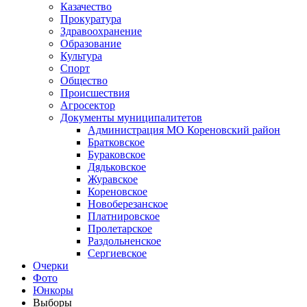
Казачество
Прокуратура
Здравоохранение
Образование
Культура
Спорт
Общество
Происшествия
Агросектор
Документы муниципалитетов
Администрация МО Кореновский район
Братковское
Бураковское
Дядьковское
Журавское
Кореновское
Новоберезанское
Платнировское
Пролетарское
Раздольненское
Сергиевское
Очерки
Фото
Юнкоры
Выборы