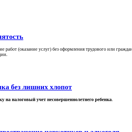
нятость
ие работ (оказание услуг) без оформления трудового или гражд
ции.
ка без лишних хлопот
у на налоговый учет несовершеннолетнего ребенка
.
спространение наркотиков и алкоголя