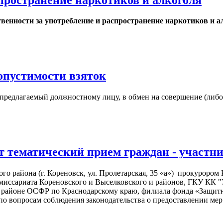
енности за употребление и распространение наркотиков и а
опустимости взяток
, предлагаемый должностному лицу, в обмен на совершение (либ
т тематический прием граждан - участни
ского района (г. Кореновск, ул. Пролетарская, 35 «а») прокурор
миссариата Кореновского и Выселковского и районов, ГКУ КК 
м районе ОСФР по Краснодарскому краю, филиала фонда «Защитн
по вопросам соблюдения законодательства о предоставлении ме