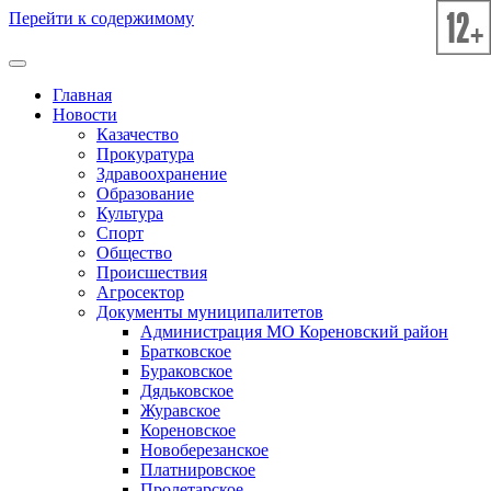
Перейти к содержимому
Главная
Новости
Казачество
Прокуратура
Здравоохранение
Образование
Культура
Спорт
Общество
Происшествия
Агросектор
Документы муниципалитетов
Администрация МО Кореновский район
Братковское
Бураковское
Дядьковское
Журавское
Кореновское
Новоберезанское
Платнировское
Пролетарское