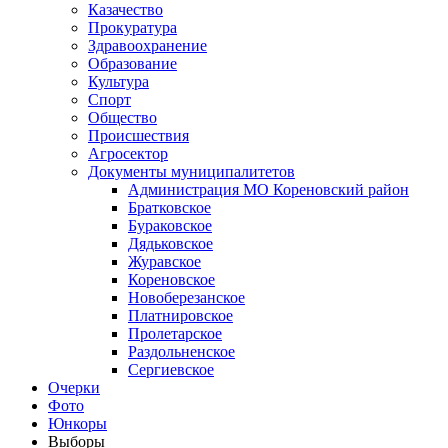
Казачество
Прокуратура
Здравоохранение
Образование
Культура
Спорт
Общество
Происшествия
Агросектор
Документы муниципалитетов
Администрация МО Кореновский район
Братковское
Бураковское
Дядьковское
Журавское
Кореновское
Новоберезанское
Платнировское
Пролетарское
Раздольненское
Сергиевское
Очерки
Фото
Юнкоры
Выборы