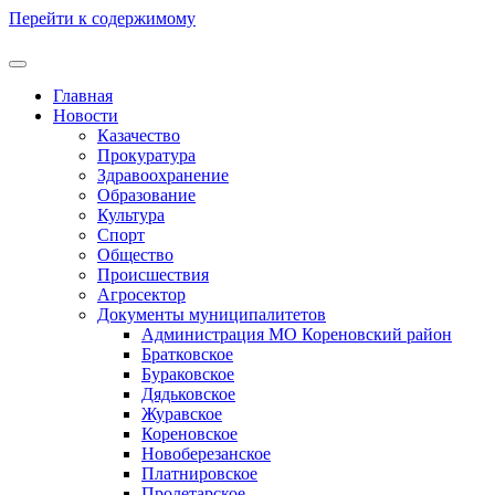
Перейти к содержимому
Главная
Новости
Казачество
Прокуратура
Здравоохранение
Образование
Культура
Спорт
Общество
Происшествия
Агросектор
Документы муниципалитетов
Администрация МО Кореновский район
Братковское
Бураковское
Дядьковское
Журавское
Кореновское
Новоберезанское
Платнировское
Пролетарское