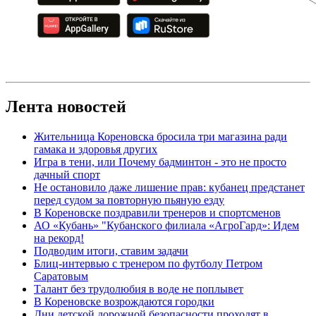
Лента новостей
Жительница Кореновска бросила три магазина ради
гамака и здоровья других
Игра в тени, или Почему бадминтон - это не просто
дачный спорт
Не остановило даже лишение прав: кубанец предстанет
перед судом за повторную пьяную езду
В Кореновске поздравили тренеров и спортсменов
АО «Кубань» "Кубанского филиала «АгроГард»: Идем
на рекорд!
Подводим итоги, ставим задачи
Блиц-интервью с тренером по футболу Петром
Саратовым
Талант без трудолюбия в воде не поплывет
В Кореновске возрождаются городки
Дни детской дорожной безопасности проходят в