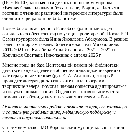
(ПСЧ № 103, которая находилась напротив мемориала
«Вечная Слава павшим в боях за нашу Родину». Частыми
гостями с чтением различной интересной литературы были
библиотекари районной библиотеки.
Потом было помещение в Райсобесе (районный отдел
социального обеспечения) по улице Пролетарской. После В.Я.
Семиз групоргом была Инна Яковлевна Абакумова. В разные
годы группоргами были: Колесникова Неля Михайловна:
2011- 2021 гг., Калабина Анна Ивановна: 2021 – 2025 гг.,
Хорунжая Светлана Николаевна: с апреля 2025 г.
Многие годы на базе Центральной районной библиотеки
действует клуб отделения общества инвалидов по зрению
«Литературные чтения» (рук. С.А. Агаркова), который
проводит литературно-развлекательные программы,
творческие вечера, помогая членам общества адаптироваться
и получать новые знания. Отделение активно занимается
помощью слабовидящим и незрячим жителям района.
Основные направления работы включают профессиональную
и социальную реабилитацию, медицинскую поддержку и
помощь в трудовой занятости.
С приходом главы МО Кореновский муниципальный район