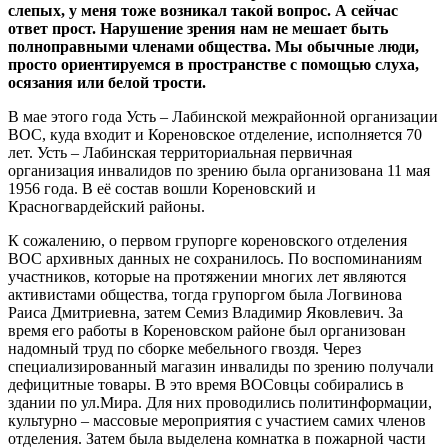
слепых, у меня тоже возникал такой вопрос. А сейчас
ответ прост. Нарушение зрения нам не мешает быть
полноправными членами общества. Мы обычные люди,
просто ориентируемся в пространстве с помощью слуха,
осязания или белой трости.
В мае этого года Усть – Лабинской межрайонной организации
ВОС, куда входит и Кореновское отделение, исполняется 70
лет. Усть – Лабинская территориальная первичная
организация инвалидов по зрению была организована 11 мая
1956 года. В её состав вошли Кореновский и
Красногвардейский районы.
К сожалению, о первом групорге кореновского отделения
ВОС архивных данных не сохранилось. По воспоминаниям
участников, которые на протяжении многих лет являются
активистами общества, тогда групоргом была Логвинова
Раиса Дмитриевна, затем Семиз Владимир Яковлевич. За
время его работы в Кореновском районе был организован
надомный труд по сборке мебельного гвоздя. Через
специализированный магазин инвалиды по зрению получали
дефицитные товары. В это время ВОСовцы собирались в
здании по ул.Мира. Для них проводились политинформации,
культурно – массовые мероприятия с участием самих членов
отделения. Затем была выделена комнатка в пожарной части