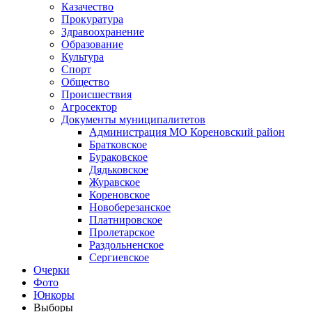
Казачество
Прокуратура
Здравоохранение
Образование
Культура
Спорт
Общество
Происшествия
Агросектор
Документы муниципалитетов
Администрация МО Кореновский район
Братковское
Бураковское
Дядьковское
Журавское
Кореновское
Новоберезанское
Платнировское
Пролетарское
Раздольненское
Сергиевское
Очерки
Фото
Юнкоры
Выборы