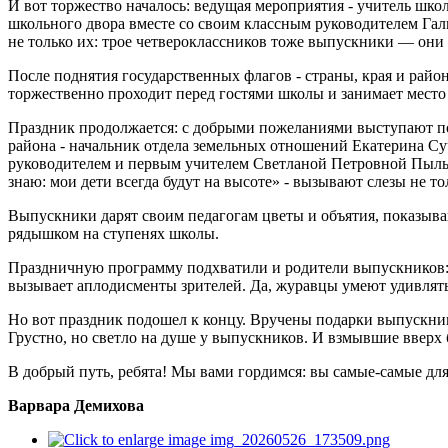
И вот торжество началось: ведущая мероприятия - учитель шк
школьного двора вместе со своим классным руководителем Гал
не только их: трое четвероклассников тоже выпускники — они
После поднятия государственных флагов - страны, края и райо
торжественно проходит перед гостями школы и занимает место
Праздник продолжается: с добрыми пожеланиями выступают поч
района - начальник отдела земельных отношений Екатерина С
руководителем и первым учителем Светланой Петровной Пыльно
знаю: мои дети всегда будут на высоте» - вызывают слезы не т
Выпускники дарят своим педагогам цветы и объятия, показываю
рядышком на ступенях школы.
Праздничную программу подхватили и родители выпускников: и
вызывает аплодисменты зрителей. Да, журавцы умеют удивлять
Но вот праздник подошел к концу. Вручены подарки выпускни
Грустно, но светло на душе у выпускников. И взмывшие ввер
В добрый путь, ребята! Мы вами гордимся: вы самые-самые для 
Варвара Демихова