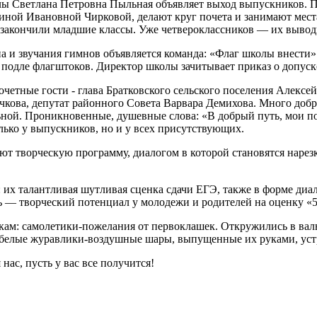
олы Светлана Петровна Пыльная объявляет выход выпускников. 
иной Ивановной Чирковой, делают круг почета и занимают мест
 закончили младшие классы. Уже четвероклассников — их вывод
на и звучания гимнов объявляется команда: «Флаг школы внести
 подле флагштоков. Директор школы зачитывает приказ о допус
етные гости - глава Братковского сельского поселения Алексе
учкова, депутат районного Совета Варвара Демихова. Много до
й. Проникновенные, душевные слова: «В добрый путь, мои повз
олько у выпускников, но и у всех присутствующих.
т творческую программу, диалогом в которой становятся нарезк
х талантливая шутливая сценка сдачи ЕГЭ, также в форме диало
 — творческий потенциал у молодежи и родителей на оценку «5
кам: самолетики-пожелания от первоклашек. Откружились в вал
х белые журавлики-воздушные шары, выпущенные их руками, уст
нас, пусть у вас все получится!