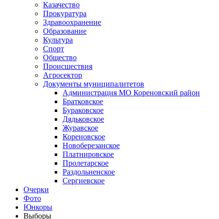
Казачество
Прокуратура
Здравоохранение
Образование
Культура
Спорт
Общество
Происшествия
Агросектор
Документы муниципалитетов
Администрация МО Кореновский район
Братковское
Бураковское
Дядьковское
Журавское
Кореновское
Новоберезанское
Платнировское
Пролетарское
Раздольненское
Сергиевское
Очерки
Фото
Юнкоры
Выборы