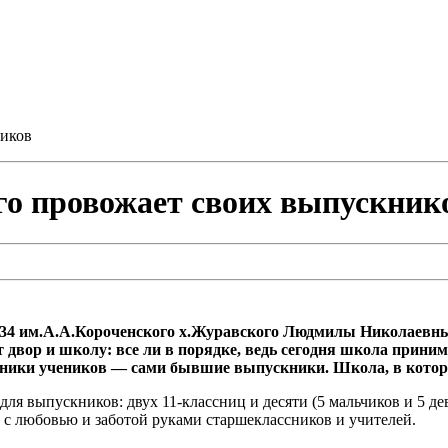
ников
о провожает своих выпускник
34 им.А.А.Короченского х.Журавского Людмилы Николаевны 
 двор и школу: все ли в порядке, ведь сегодня школа приним
нники учеников — сами бывшие выпускники. Школа, в которой
ля выпускников: двух 11-классниц и десяти (5 мальчиков и 5 де
о с любовью и заботой руками старшеклассников и учителей.