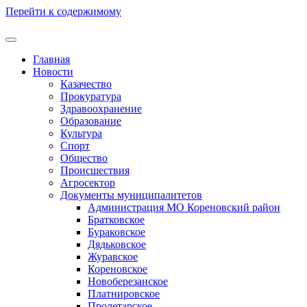
Перейти к содержимому
Главная
Новости
Казачество
Прокуратура
Здравоохранение
Образование
Культура
Спорт
Общество
Происшествия
Агросектор
Документы муниципалитетов
Администрация МО Кореновский район
Братковское
Бураковское
Дядьковское
Журавское
Кореновское
Новоберезанское
Платнировское
Пролетарское