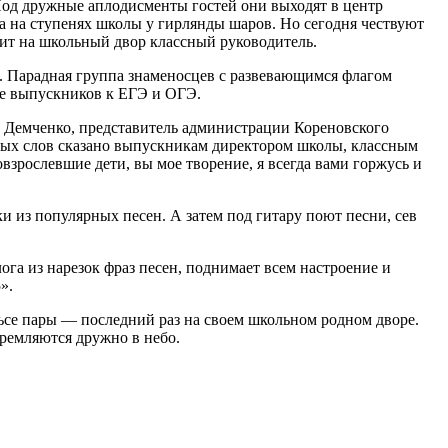
Под дружные аплодисменты гостей они выходят в центр
а на ступенях школы у гирлянды шаров. Но сегодня чествуют
ит на школьный двор классный руководитель.
». Парадная группа знаменосцев с развевающимся флагом
ке выпускников к ЕГЭ и ОГЭ.
й Демченко, представитель администрации Кореновского
брых слов сказано выпускникам директором школы, классным
рослевшие дети, вы мое творение, я всегда вами горжусь и
и из популярных песен. А затем под гитару поют песни, сев
га из нарезок фраз песен, поднимает всем настроение и
».
ьсе пары — последний раз на своем школьном родном дворе.
ремляются дружно в небо.