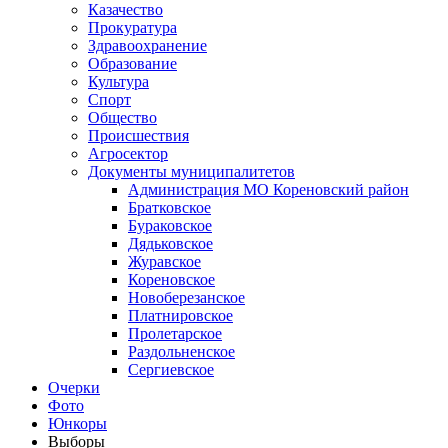
Казачество
Прокуратура
Здравоохранение
Образование
Культура
Спорт
Общество
Происшествия
Агросектор
Документы муниципалитетов
Администрация МО Кореновский район
Братковское
Бураковское
Дядьковское
Журавское
Кореновское
Новоберезанское
Платнировское
Пролетарское
Раздольненское
Сергиевское
Очерки
Фото
Юнкоры
Выборы