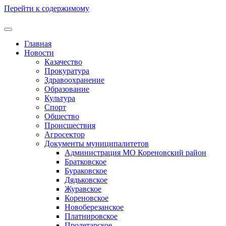
Перейти к содержимому
Главная
Новости
Казачество
Прокуратура
Здравоохранение
Образование
Культура
Спорт
Общество
Происшествия
Агросектор
Документы муниципалитетов
Администрация МО Кореновский район
Братковское
Бураковское
Дядьковское
Журавское
Кореновское
Новоберезанское
Платнировское
Пролетарское