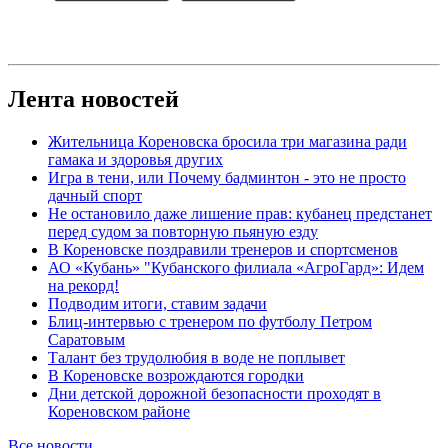
Лента новостей
Жительница Кореновска бросила три магазина ради
гамака и здоровья других
Игра в тени, или Почему бадминтон - это не просто
дачный спорт
Не остановило даже лишение прав: кубанец предстанет
перед судом за повторную пьяную езду
В Кореновске поздравили тренеров и спортсменов
АО «Кубань» "Кубанского филиала «АгроГард»: Идем
на рекорд!
Подводим итоги, ставим задачи
Блиц-интервью с тренером по футболу Петром
Саратовым
Талант без трудолюбия в воде не поплывет
В Кореновске возрождаются городки
Дни детской дорожной безопасности проходят в
Кореновском районе
Все новости