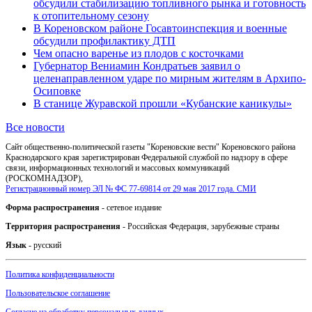
обсудили стабилизацию топливного рынка и готовность
к отопительному сезону
В Кореновском районе Госавтоинспекция и военные
обсудили профилактику ДТП
Чем опасно варенье из плодов с косточками
Губернатор Вениамин Кондратьев заявил о
целенаправленном ударе по мирным жителям в Архипо-
Осиповке
В станице Журавской прошли «Кубанские каникулы»
Все новости
Сайт общественно-политической газеты "Кореновские вести" Кореновского района
Краснодарского края зарегистрирован Федеральной службой по надзору в сфере
связи, информационных технологий и массовых коммуникаций
(РОСКОМНАДЗОР),
Регистрационный номер ЭЛ № ФС 77-69814 от 29 мая 2017 года. СМИ
Форма распространения
- сетевое издание
Территория распространения
- Российская Федерация, зарубежные страны
Язык
- русский
Политика конфиденциальности
Пользовательское соглашение
Согласие на обработку персональных данных