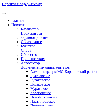
Перейти к содержимому
Главная
Новости
Казачество
Прокуратура
Здравоохранение
Образование
Культура
Спорт
Общество
Происшествия
Агросектор
Документы муниципалитетов
Администрация МО Кореновский район
Братковское
Бураковское
Дядьковское
Журавское
Кореновское
Новоберезанское
Платнировское
Пролетарское