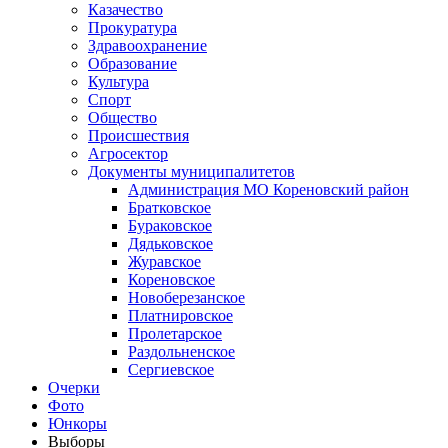
Казачество
Прокуратура
Здравоохранение
Образование
Культура
Спорт
Общество
Происшествия
Агросектор
Документы муниципалитетов
Администрация МО Кореновский район
Братковское
Бураковское
Дядьковское
Журавское
Кореновское
Новоберезанское
Платнировское
Пролетарское
Раздольненское
Сергиевское
Очерки
Фото
Юнкоры
Выборы