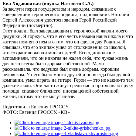
Ева Ходаковская (внучка Наточего С.А.)
За заслуги перед государством и народом, связанные с
совершением героического подвига, подполковник Наточий
Сергей Алексеевич удостоен звания Герой Российской
Федерации (посмертно).
Этот подвиг был завершающим в героической жизни моего
дедушки. Я горжусь, что в его честь названа наша школа и что
жители помнят о нем и о том, что он сделал для Родины. Я
слышала, что его экипаж ушел от столкновения со школой,
что сохранило жизни многих детей. Его однополчане
вспоминали, что он никогда не жалел себя, что чужая жизнь
для него всегда была дороже собственной. Мама
рассказывала, что дедушка был очень добрым, хорошим
человеком. У него было много друзей и он всегда был душой
компании, умел играть на гитаре. Герои — это не какие-то там
далекие люди. Они часто живут среди нас и протягивают руку
помощи, спасают ближнего, иногда ценой собственной
жизни, потому что не могут иначе.
Подготовила Евгения ГРОССУ.
ФОТО: Евгения ГРОССУ. «КВ»