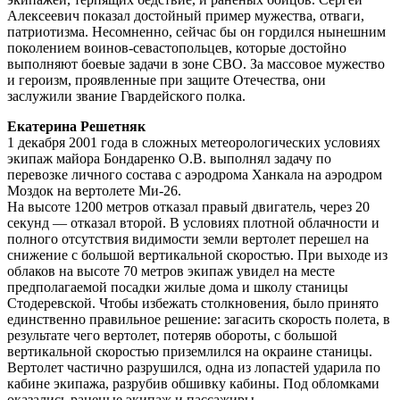
Алексеевич показал достойный пример мужества, отваги,
патриотизма. Несомненно, сейчас бы он гордился нынешним
поколением воинов-севастопольцев, которые достойно
выполняют боевые задачи в зоне СВО. За массовое мужество
и героизм, проявленные при защите Отечества, они
заслужили звание Гвардейского полка.
Екатерина Решетняк
1 декабря 2001 года в сложных метеорологических условиях
экипаж майора Бондаренко О.В. выполнял задачу по
перевозке личного состава с аэродрома Ханкала на аэродром
Моздок на вертолете Ми-26.
На высоте 1200 метров отказал правый двигатель, через 20
секунд — отказал второй. В условиях плотной облачности и
полного отсутствия видимости земли вертолет перешел на
снижение с большой вертикальной скоростью. При выходе из
облаков на высоте 70 метров экипаж увидел на месте
предполагаемой посадки жилые дома и школу станицы
Стодеревской. Чтобы избежать столкновения, было принято
единственно правильное решение: загасить скорость полета, в
результате чего вертолет, потеряв обороты, с большой
вертикальной скоростью приземлился на окраине станицы.
Вертолет частично разрушился, одна из лопастей ударила по
кабине экипажа, разрубив обшивку кабины. Под обломками
оказались раненые экипаж и пассажиры.