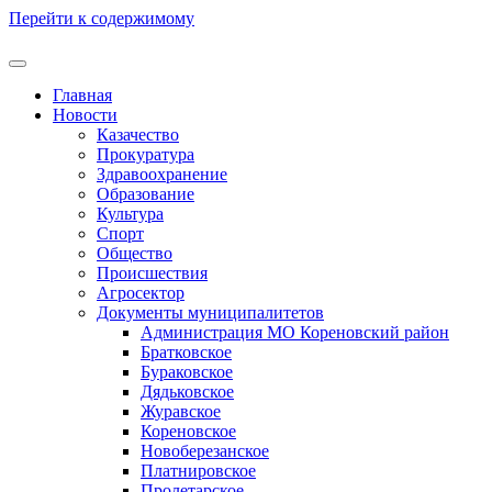
Перейти к содержимому
Главная
Новости
Казачество
Прокуратура
Здравоохранение
Образование
Культура
Спорт
Общество
Происшествия
Агросектор
Документы муниципалитетов
Администрация МО Кореновский район
Братковское
Бураковское
Дядьковское
Журавское
Кореновское
Новоберезанское
Платнировское
Пролетарское