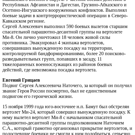
Республиках Афганистан и Дагестан, Грузино-Абхазского и
Осетино-Ингушского вооруженных конфликтов. Выполнял
боевые задачи в контртеррористической операции в Северо-
Кавказском регионе.
Сергей Алексеевич выполнил 590 боевых вылетов старшим
спасательной парашютно-десантной группы на вертолете
Ми-8. Он лично уничтожил 18 человек живой силы
противника. Эвакуировал 4 экипажа вертолетов,
совершивших вынужденную посадку на территории,
контролируемой бандформированиями, более 20 поисково-
разведывательных групп, попавших в засаду, 11
тяжелораненых военнослужащих из районов боевых
действий, где невозможна посадка вертолета.
Евгений Грицаев
Подвиг Сергея Алексеевича Наточего, за который он получил
звание Героя России посмертно, был не единственным
подвигом его героической жизни.
15 ноября 1999 года юго-восточнее н.п. Бамут был обстрелян
вертолет Ми-24, который совершил вынужденную посадку. К
нему вылетел вертолет Ми-8 с начальником спасательной
парашютно-десантной группы подполковником Наточием
С.А., который грамотно организовал прикрытие вертолетов, и
подоспевшие боевики не смогли к ним подобраться, серьезно