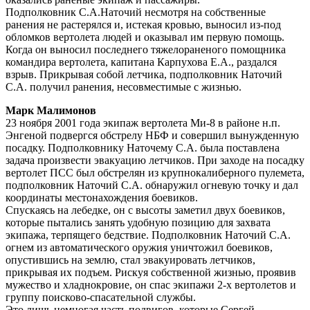
Подполковник С.А.Наточий несмотря на собственные
ранения не растерялся и, истекая кровью, выносил из-под
обломков вертолета людей и оказывал им первую помощь.
Когда он выносил последнего тяжелораненого помощника
командира вертолета, капитана Карпухова Е.А., раздался
взрыв. Прикрывая собой летчика, подполковник Наточий
С.А. получил ранения, несовместимые с жизнью.
Марк Малимонов
23 ноября 2001 года экипаж вертолета Ми-8 в районе н.п.
Энгеной подвергся обстрелу НБФ и совершил вынужденную
посадку. Подполковнику Наточему С.А. была поставлена
задача произвести эвакуацию летчиков. При заходе на посадку
вертолет ПСС был обстрелян из крупнокалиберного пулемета,
подполковник Наточий С.А. обнаружил огневую точку и дал
координаты местонахождения боевиков.
Спускаясь на лебедке, он с высоты заметил двух боевиков,
которые пытались занять удобную позицию для захвата
экипажа, терпящего бедствие. Подполковник Наточий С.А.
огнем из автоматического оружия уничтожил боевиков,
опустившись на землю, стал эвакуировать летчиков,
прикрывая их подъем. Рискуя собственной жизнью, проявив
мужество и хладнокровие, он спас экипажи 2-х вертолетов и
группу поисково-спасательной службы.
Это лишь немногая часть подвигов, которые Сергей