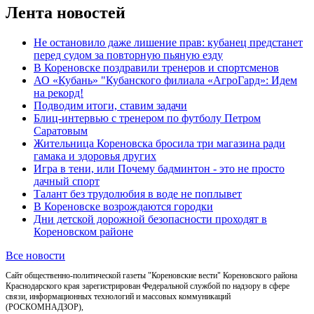
Лента новостей
Не остановило даже лишение прав: кубанец предстанет
перед судом за повторную пьяную езду
В Кореновске поздравили тренеров и спортсменов
АО «Кубань» "Кубанского филиала «АгроГард»: Идем
на рекорд!
Подводим итоги, ставим задачи
Блиц-интервью с тренером по футболу Петром
Саратовым
Жительница Кореновска бросила три магазина ради
гамака и здоровья других
Игра в тени, или Почему бадминтон - это не просто
дачный спорт
Талант без трудолюбия в воде не поплывет
В Кореновске возрождаются городки
Дни детской дорожной безопасности проходят в
Кореновском районе
Все новости
Сайт общественно-политической газеты "Кореновские вести" Кореновского района
Краснодарского края зарегистрирован Федеральной службой по надзору в сфере
связи, информационных технологий и массовых коммуникаций
(РОСКОМНАДЗОР),