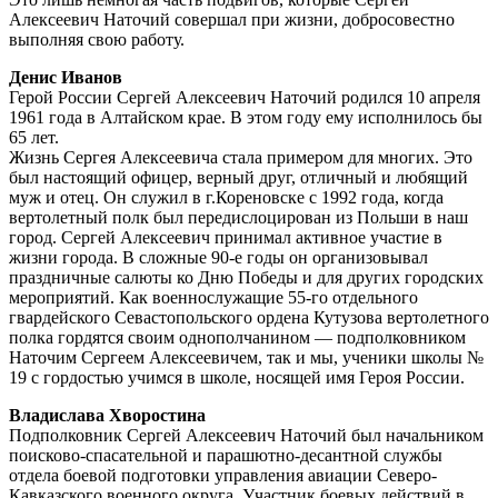
Алексеевич Наточий совершал при жизни, добросовестно
выполняя свою работу.
Денис Иванов
Герой России Сергей Алексеевич Наточий родился 10 апреля
1961 года в Алтайском крае. В этом году ему исполнилось бы
65 лет.
Жизнь Сергея Алексеевича стала примером для многих. Это
был настоящий офицер, верный друг, отличный и любящий
муж и отец. Он служил в г.Кореновске с 1992 года, когда
вертолетный полк был передислоцирован из Польши в наш
город. Сергей Алексеевич принимал активное участие в
жизни города. В сложные 90-е годы он организовывал
праздничные салюты ко Дню Победы и для других городских
мероприятий. Как военнослужащие 55-го отдельного
гвардейского Севастопольского ордена Кутузова вертолетного
полка гордятся своим однополчанином — подполковником
Наточим Сергеем Алексеевичем, так и мы, ученики школы №
19 с гордостью учимся в школе, носящей имя Героя России.
Владислава Хворостина
Подполковник Сергей Алексеевич Наточий был начальником
поисково-спасательной и парашютно-десантной службы
отдела боевой подготовки управления авиации Северо-
Кавказского военного округа. Участник боевых действий в