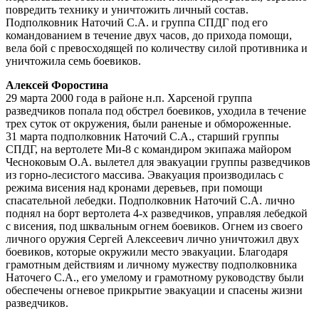
повредить технику и уничтожить личный состав.
Подполковник Наточий С.А. и группа СПДГ под его
командованием в течение двух часов, до прихода помощи,
вела бой с превосходящей по количеству силой противника и
уничтожила семь боевиков.
Алексей Форостина
29 марта 2000 года в районе н.п. Харсеной группа
разведчиков попала под обстрел боевиков, уходила в течение
трех суток от окружения, были раненые и обмороженные.
31 марта подполковник Наточий С.А., старший группы
СПДГ, на вертолете Ми-8 с командиром экипажа майором
Чесноковым О.А. вылетел для эвакуации группы разведчиков
из горно-лесистого массива. Эвакуация производилась с
режима висения над кронами деревьев, при помощи
спасательной лебедки. Подполковник Наточий С.А. лично
поднял на борт вертолета 4-х разведчиков, управляя лебедкой
с висения, под шквальным огнем боевиков. Огнем из своего
личного оружия Сергей Алексеевич лично уничтожил двух
боевиков, которые окружили место эвакуации. Благодаря
грамотным действиям и личному мужеству подполковника
Наточего С.А., его умелому и грамотному руководству были
обеспечены огневое прикрытие эвакуации и спасены жизни
разведчиков.