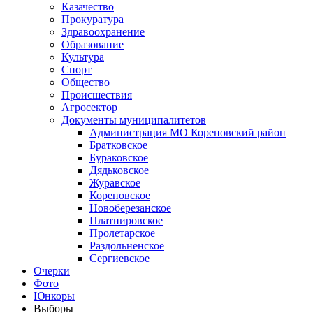
Казачество
Прокуратура
Здравоохранение
Образование
Культура
Спорт
Общество
Происшествия
Агросектор
Документы муниципалитетов
Администрация МО Кореновский район
Братковское
Бураковское
Дядьковское
Журавское
Кореновское
Новоберезанское
Платнировское
Пролетарское
Раздольненское
Сергиевское
Очерки
Фото
Юнкоры
Выборы