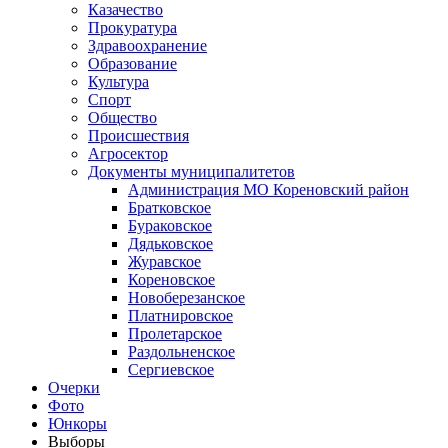
Казачество
Прокуратура
Здравоохранение
Образование
Культура
Спорт
Общество
Происшествия
Агросектор
Документы муниципалитетов
Администрация МО Кореновский район
Братковское
Бураковское
Дядьковское
Журавское
Кореновское
Новоберезанское
Платнировское
Пролетарское
Раздольненское
Сергиевское
Очерки
Фото
Юнкоры
Выборы