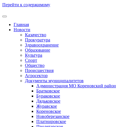
Перейти к содержимому
Главная
Новости
Казачество
Прокуратура
Здравоохранение
Образование
Культура
Спорт
Общество
Происшествия
Агросектор
Документы муниципалитетов
Администрация МО Кореновский район
Братковское
Бураковское
Дядьковское
Журавское
Кореновское
Новоберезанское
Платнировское
Пролетарское