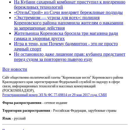
На Кубани сахарный комбинат приступил к внедрению
бережливых технологий
«ОтельСтрой» из Сочи внедряет бережливые подходы
«Экстремизм — угроза для всех»: полиция
Кореновского района напомнила жителям о наказании
за запрещенные действия
Жительница Кореновска бросила три магазина ради
гамака и здоровья других
Игра в тени, или Почему бадминтон - это не просто
дачный спорт
Не остановило даже лишение прав: кубанец предстанет
перед судом за повторную пьяную езду
Все новости
Сайт общественно-политической газеты "Кореновские вести" Кореновского района
Краснодарского края зарегистрирован Федеральной службой по надзору в сфере
связи, информационных технологий и массовых коммуникаций
(РОСКОМНАДЗОР),
Регистрационный номер ЭЛ № ФС 77-69814 от 29 мая 2017 года. СМИ
Форма распространения
- сетевое издание
Территория распространения
- Российская Федерация, зарубежные страны
Язык
- русский