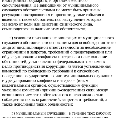
иностранных государств) и органами местного
самоуправления. Не зависящими от муниципального
служащего обстоятельствами не могут быть признаны
регулярно повторяющиеся и прогнозируемые события и
явления, а также обстоятельства, наступление которых
зависело от воли или действий физического лица,
ссылающегося на наличие этих обстоятельств;
в) условием признания не зависящих от муниципального
служащего обстоятельств основанием для освобождения этого
лица от дисциплинарной ответственности за несоблюдение
ограничений и запретов, требований о предотвращении или
об урегулировании конфликта интересов и неисполнение
обязанностей, установленных федеральными законами в
целях противодействия коррупции, является установленная
комиссией по соблюдению требований к служебному
поведению государственных или муниципальных служащих
и урегулированию конфликта интересов (иным
коллегиальным органом, осуществляющим функции
указанной комиссии) причинно-следственная связь между
возникновением этих обстоятельств и невозможностью
соблюдения таких ограничений, запретов и требований, а
также исполнения таких обязанностей;
г) муниципальный служащий, в течение трех рабочих
дней со дня, когда ему стало известно о возникновении не