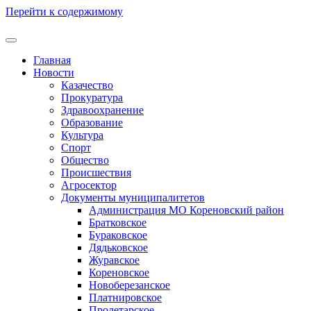
Перейти к содержимому
Главная
Новости
Казачество
Прокуратура
Здравоохранение
Образование
Культура
Спорт
Общество
Происшествия
Агросектор
Документы муниципалитетов
Администрация МО Кореновский район
Братковское
Бураковское
Дядьковское
Журавское
Кореновское
Новоберезанское
Платнировское
Пролетарское