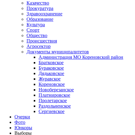
Казачество
Прокуратура
Здравоохранение
Образование
Культура
Спорт
Общество
Происшествия
Агросектор
Документы муниципалитетов
Администрация МО Кореновский район
Братковское
Бураковское
Дядьковское
Журавское
Кореновское
Новоберезанское
Платнировское
Пролетарское
Раздольненское
Сергиевское
Очерки
Фото
Юнкоры
Выборы