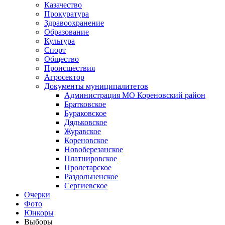
Казачество
Прокуратура
Здравоохранение
Образование
Культура
Спорт
Общество
Происшествия
Агросектор
Документы муниципалитетов
Администрация МО Кореновский район
Братковское
Бураковское
Дядьковское
Журавское
Кореновское
Новоберезанское
Платнировское
Пролетарское
Раздольненское
Сергиевское
Очерки
Фото
Юнкоры
Выборы