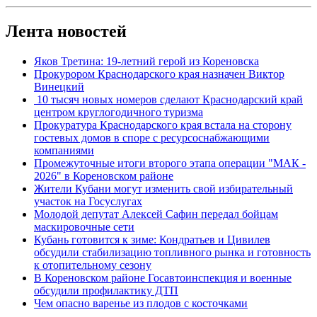
Лента новостей
Яков Третина: 19-летний герой из Кореновска
Прокурором Краснодарского края назначен Виктор
Винецкий
10 тысяч новых номеров сделают Краснодарский край
центром круглогодичного туризма
Прокуратура Краснодарского края встала на сторону
гостевых домов в споре с ресурсоснабжающими
компаниями
Промежуточные итоги второго этапа операции "МАК -
2026" в Кореновском районе
Жители Кубани могут изменить свой избирательный
участок на Госуслугах
Молодой депутат Алексей Сафин передал бойцам
маскировочные сети
Кубань готовится к зиме: Кондратьев и Цивилев
обсудили стабилизацию топливного рынка и готовность
к отопительному сезону
В Кореновском районе Госавтоинспекция и военные
обсудили профилактику ДТП
Чем опасно варенье из плодов с косточками