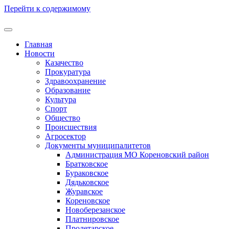
Перейти к содержимому
Главная
Новости
Казачество
Прокуратура
Здравоохранение
Образование
Культура
Спорт
Общество
Происшествия
Агросектор
Документы муниципалитетов
Администрация МО Кореновский район
Братковское
Бураковское
Дядьковское
Журавское
Кореновское
Новоберезанское
Платнировское
Пролетарское